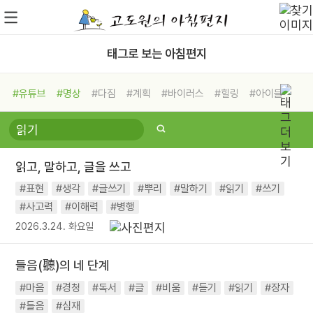
태그로 보는 아침편지
#유튜브
#명상
#다짐
#계획
#바이러스
#힐링
#아이들
#비전캠프
#독서캠프
#삶
#경험
#사람
#도움
#선택
#희망
#나눔
#친구
#링컨학교
#극복
#리더
#위기
읽고, 말하고, 글을 쓰고
#독서
#건강
#면역력
#표현
#생각
#글쓰기
#뿌리
#말하기
#읽기
#쓰기
#사고력
#이해력
#병행
2026.3.24. 화요일
들음(聽)의 네 단계
#마음
#경청
#독서
#글
#비움
#듣기
#읽기
#장자
#들음
#심재