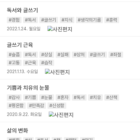
독서와 글쓰기
#경험
#독서
#글쓰기
#지식
#생각의기름
#훈력
2022.1.24. 월요일
글쓰기 근육
#슬픔
#독서
#상실
#실패
#상처
#글쓰기
#좌절
#고통
#근육
#습작
2021.1.13. 수요일
기쁨과 치유의 눈물
#감사
#기쁨
#눈물
#혼자
#독서
#치유
#산책
#평온함
#만족감
#신성함
2020.9.22. 화요일
삶의 변화