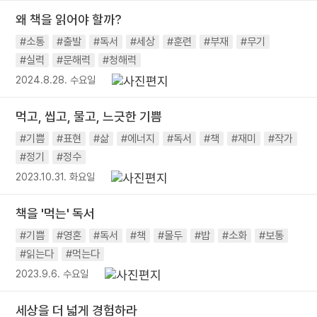
왜 책을 읽어야 할까?
#소통
#출발
#독서
#세상
#훈련
#부재
#무기
#실력
#문해력
#청해력
2024.8.28. 수요일
먹고, 씹고, 물고, 느긋한 기쁨
#기쁨
#표현
#삶
#에너지
#독서
#책
#재미
#작가
#정기
#정수
2023.10.31. 화요일
책을 '먹는' 독서
#기쁨
#영혼
#독서
#책
#몰두
#밥
#소화
#보통
#읽는다
#먹는다
2023.9.6. 수요일
세상을 더 넓게 경험하라