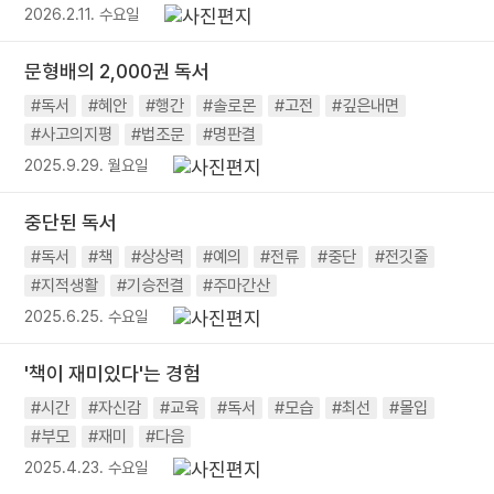
2026.2.11. 수요일
문형배의 2,000권 독서
#독서
#혜안
#행간
#솔로몬
#고전
#깊은내면
#사고의지평
#법조문
#명판결
2025.9.29. 월요일
중단된 독서
#독서
#책
#상상력
#예의
#전류
#중단
#전깃줄
#지적생활
#기승전결
#주마간산
2025.6.25. 수요일
'책이 재미있다'는 경험
#시간
#자신감
#교육
#독서
#모습
#최선
#몰입
#부모
#재미
#다음
2025.4.23. 수요일