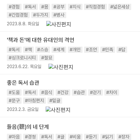
#경험
#독서
#몸
#공부
#지식
#직접경험
#넓은세상
#간접경험
#두가지
#병사
2023.8.8. 화요일
'책과 돈'에 대한 유대인의 격언
#독서
#책
#스승
#세계
#개인
#조언
#민족
#답
#싱크로니시티
#절묘
2023.6.22. 목요일
좋은 독서 습관
#도움
#독서
#음식
#건강
#습관
#걷기
#차이
#문구
#아침편지
#밑글
2023.2.3. 금요일
들음(聽)의 네 단계
#마음
#경청
#독서
#글
#비움
#듣기
#읽기
#장자