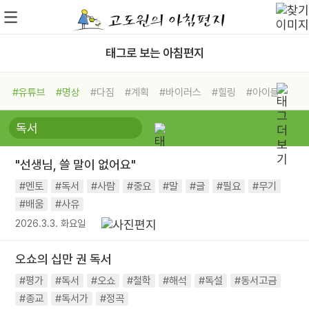
태그로 보는 아침편지
#유튜브
#명상
#다짐
#계획
#바이러스
#힐링
#아이들
#비전캠프
#독서캠프
#삶
#경험
#사람
#도움
#선택
#희망
#나눔
#친구
#링컨학교
#극복
#리더
#위기
"선생님, 쓸 말이 없어요"
#독서
#건강
#면역력
#멘토
#독서
#사람
#중요
#말
#글
#필요
#무기
#배움
#사유
2026.3.3. 화요일
오쇼의 십만 권 독서
#평가
#독서
#오쇼
#철학
#해석
#독설
#동서고금
#종교
#독서가
#정곡