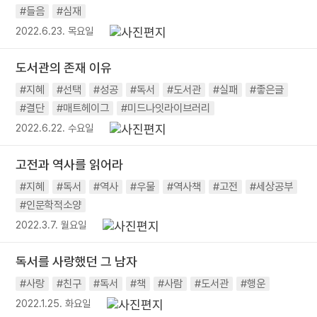
#들음
#심재
2022.6.23. 목요일
도서관의 존재 이유
#지혜
#선택
#성공
#독서
#도서관
#실패
#좋은글
#결단
#매트헤이그
#미드나잇라이브러리
2022.6.22. 수요일
고전과 역사를 읽어라
#지혜
#독서
#역사
#우물
#역사책
#고전
#세상공부
#인문학적소양
2022.3.7. 월요일
독서를 사랑했던 그 남자
#사랑
#친구
#독서
#책
#사람
#도서관
#행운
2022.1.25. 화요일