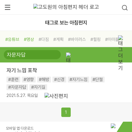
태그로 보는 아침편지
#유튜브
#명상
#다짐
#계획
#바이러스
#힐링
#아이들
#비전캠프
#독서캠프
#삶
#경험
#사람
#도움
#선택
#희망
#나눔
#친구
#링컨학교
#극복
#리더
#위기
자기 느낌 포착
#독서
#건강
#면역력
#훈련
#영향
#해방
#신경
#자기느낌
#단절
#자문자답
#자기길
2021.5.27. 목요일
1
모바일 앱 다운로드