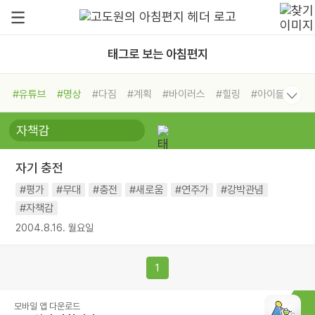
태그로 보는 아침편지
#유튜브
#명상
#다짐
#계획
#바이러스
#힐링
#아이들
#비전캠프
#독서캠프
#삶
#경험
#사람
#도움
#선택
#희망
#나눔
#친구
#링컨학교
#극복
#리더
#위기
자기 충전
#독서
#건강
#면역력
#평가
#무대
#충전
#새로움
#연주가
#강박관념
#자책감
2004.8.16. 월요일
1
모바일 앱 다운로드