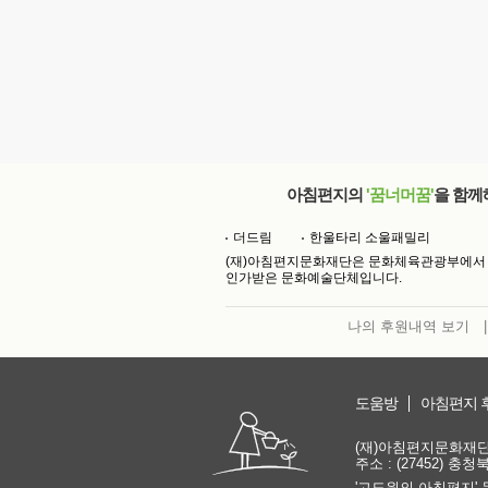
아침편지의
'꿈너머꿈'
을 함께
더드림
한울타리 소울패밀리
(재)아침편지문화재단은 문화체육관광부에서
인가받은 문화예술단체입니다.
나의 후원내역 보기
|
도움방
아침편지 
(재)아침편지문화재단 | 
주소 : (27452) 충
'고도원의 아침편지' 