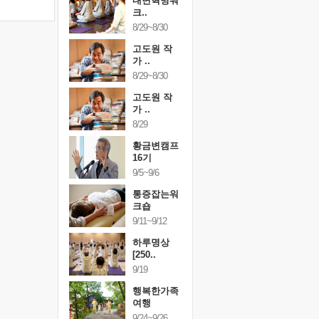
건강명상법
내면혁명워
건강명상
..
크..
스..
/9~10/10
8/29~8/30
10/9~10/10
내면혁명워
고도원 작
내면혁명
..
가 ..
크..
/17~10/18
8/29~8/30
10/17~10/18
황금변캠프
고도원 작
황금변캠
7기
가 ..
17기
/30~10/31
8/29
10/30~10/31
통증잡는워
황금변캠프
통증잡는
크숍
16기
크숍
/7~11/8
9/5~9/6
11/7~11/8
내면혁명워
통증잡는워
내면혁명
..
크숍
크..
/12~12/13
9/11~9/12
12/12~12/13
하루명상
[250..
9/19
행복한가족
여행
9/24~9/26