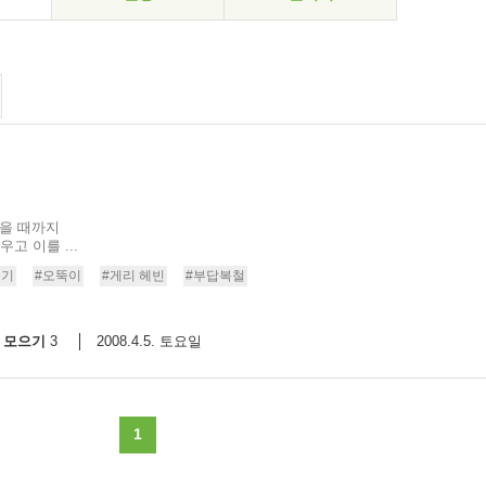
없을 때까지
고 이를 ...
끈기
#오뚝이
#게리 헤빈
#부답복철
모으기
2008.4.5. 토요일
3
1