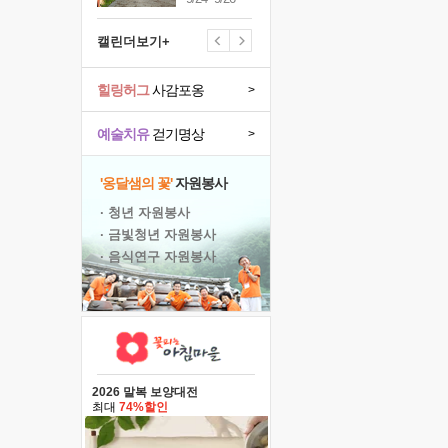
캘린더보기+
힐링허그
사감포옹
>
예술치유
걷기명상
>
'옹달샘의 꽃'
자원봉사
· 청년 자원봉사
· 금빛청년 자원봉사
· 음식연구 자원봉사
2026 말복 보양대전
최대
74%할인