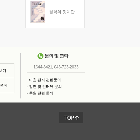
철학의 뒷계단
문의 및 연락
,
1644-8421
043-723-2033
 보기
아침 편지 관련문의
침편지
강연 및 인터뷰 문의
후원 관련 문의