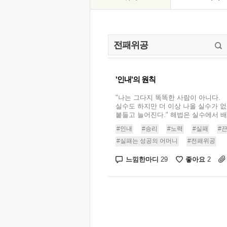
'인내'의 원칙
"나는 그다지 똑똑한 사람이 아니다.
실수도 하지만 더 이상 나올 실수가 
붙들고 늘어진다." 해법은 실수에서 배우
#인내
#승리
#노력
#실패
#
#실패는 성공의 어머니
#전패위공
느낌한마디
좋아요
29
2