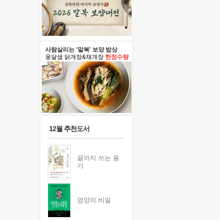
사람살리는 '말복' 보양 밥상
옹달샘 닭개장&채개장
한정수량
12월 추천도서
끝까지 쓰는 용
기
영양의 비밀