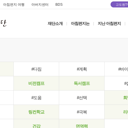
아침편지 여행
아버지센터
BDS
고도원T
재단소개
아침편지는
지난 아침편지
|
|
|
#다짐
#계획
#바
비전캠프
독서캠프
#
#도움
#선택
희
링컨학교
#극복
리
건강
면역력