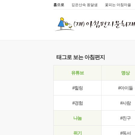
홈으로
깊은산속 옹달샘
꽃피는 아침마을
태그로 보는 아침편지
유튜브
명상
#힐링
#아이들
#경험
#사람
나눔
#친구
위기
#독서