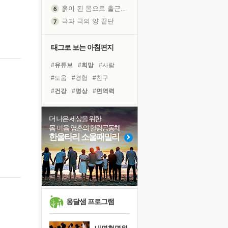
흙이 된 몸으로 출근하는 여자
극과 극의 양 끝단
내가 '나다움'을 찾는 길
피해 갈 수 없는 사건들
태그로 보는 아침편지
처음 손을 잡았던 날
#유튜브
#희망
#사람
꿈이 실제가 되는 것
#도움
#경험
#친구
'말 타는 법'을 먼저
#건강
#명상
#면역력
졸업식 사진을 보며
#삶
#선택
#바이러스
극심한 변비, 어깨결림, 수면 장애
#계획
#리더
#다짐
더 나은 세상을 위한
아픈 아버지를 위한 공간 설계
몸·마음·영혼의 힐링공동체
#힐링
#극복
#독서
슬럼프
한울타리 소울패밀리
#링컨학교
#비전캠프
보고 싶은 어머니
#아이들
#독서캠프
유년 시절의 부산 영도 바다
#나눔
#위기
못된 꼰대들
너무 황홀한 꽃들이여!
희망이란
옹달샘 프로그램
'모른다'는 것