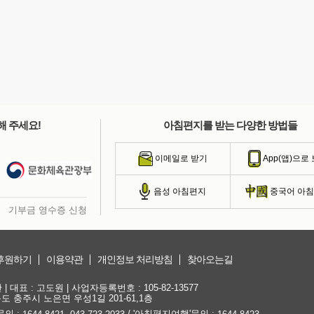
해 주세요!
아침편지를 받는 다양한 방법들
이메일로 받기
App(앱)으로
음성 아침편지
중국어 아
기부금 영수증 신청
후원하기
이용약관
개인정보 처리방침
찾아오는길
대표 : 고도원 | 사업자등록번호 : 105-82-13577
청북도 충주시 노은면 우성1길 201-61,1층
문의 :
,
/ '아침편지여행'문의 :