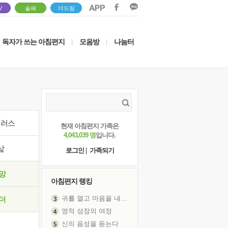
V
솔패
더드림
독자가 쓰는 아침편지
모음방
나눔터
|
|
이러스
현재 아침편지 가족은
4,043,039 명
입니다.
삶
로그인
|
가족되기
망
아침편지 랭킹
귀를 열고 마음을 내어주고
더
영적 성장의 여정
신의 음성을 듣는다