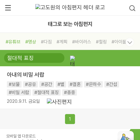
태그로 보는 아침편지
#유튜브
#명상
#다짐
#계획
#바이러스
#힐링
#아이들
#비전캠프
#독서캠프
#삶
#경험
#사람
#도움
#선택
#희망
#나눔
#친구
#링컨학교
#극복
#리더
#위기
아내의 비밀 서랍
#독서
#건강
#면역력
#보물
#공유
#공간
#별
#결혼
#은하수
#간섭
#비밀 서랍
#절대적 표징
#종중
2020.9.11. 금요일
1
모바일 앱 다운로드