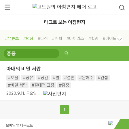
태그로 보는 아침편지
#유튜브
#명상
#다짐
#계획
#바이러스
#힐링
#아이들
#비전캠프
#독서캠프
#삶
#경험
#사람
#도움
#선택
#희망
#나눔
#친구
#링컨학교
#극복
#리더
#위기
아내의 비밀 서랍
#독서
#건강
#면역력
#보물
#공유
#공간
#별
#결혼
#은하수
#간섭
#비밀 서랍
#절대적 표징
#종중
2020.9.11. 금요일
1
모바일 앱 다운로드