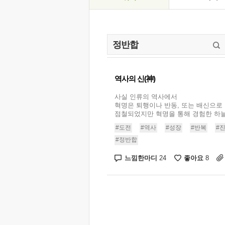
역사의 신(神)
사실 인류의 역사에서
혁명은 퇴행이나 반동, 또는 배신으로
점철되었지만 혁명을 통해 경험한 하늘의
#도전
#역사
#성장
#반복
#
#정반합
느낌한마디
좋아요
24
8