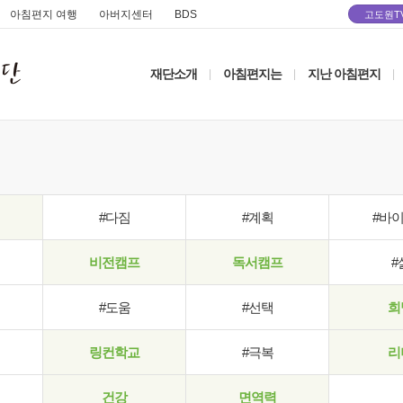
아침편지 여행
아버지센터
BDS
고도원T
재단소개
아침편지는
지난 아침편지
|
|
|
#다짐
#계획
#바
비전캠프
독서캠프
#
#도움
#선택
희
링컨학교
#극복
리
건강
면역력