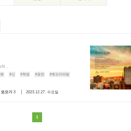
...
진화
#신
#혁명
#응전
#회오리바람
모으기
2023.12.27. 수요일
3
1