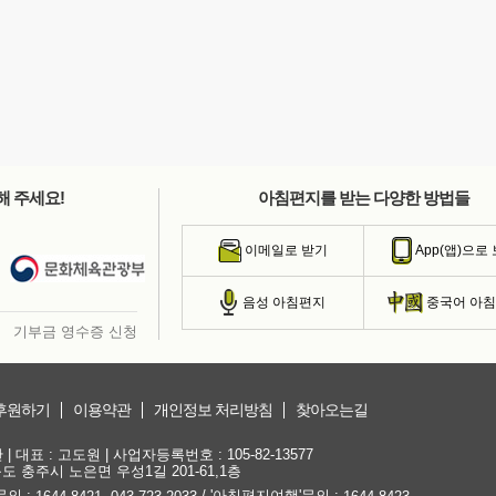
해 주세요!
아침편지를 받는 다양한 방법들
이메일로 받기
App(앱)으로
음성 아침편지
중국어 아
기부금 영수증 신청
후원하기
이용약관
개인정보 처리방침
찾아오는길
대표 : 고도원 | 사업자등록번호 : 105-82-13577
청북도 충주시 노은면 우성1길 201-61,1층
문의 :
,
/ '아침편지여행'문의 :