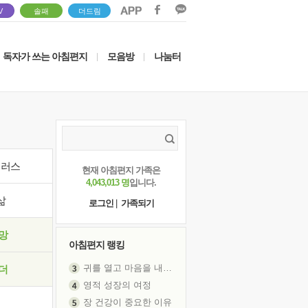
V
솔패
더드림
독자가 쓰는 아침편지
모음방
나눔터
|
|
이러스
현재 아침편지 가족은
4,043,013 명
입니다.
삶
로그인
|
가족되기
망
아침편지 랭킹
귀를 열고 마음을 내어주고
더
영적 성장의 여정
장 건강이 중요한 이유