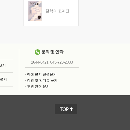
철학의 뒷계단
문의 및 연락
,
1644-8421
043-723-2033
 보기
아침 편지 관련문의
침편지
강연 및 인터뷰 문의
후원 관련 문의