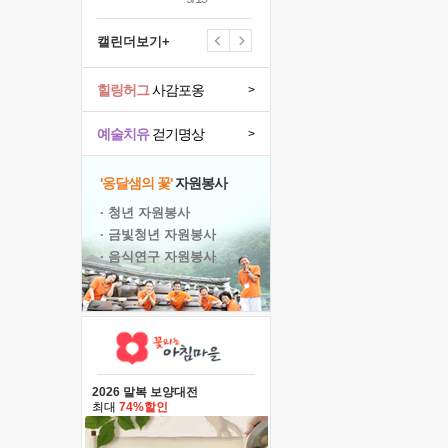
캘린더보기+
힐링허그
사감포옹
>
예술치유
걷기명상
>
'옹달샘의 꽃'
자원봉사
· 청년 자원봉사
· 금빛청년 자원봉사
· 음식연구 자원봉사
2026 말복 보양대전
최대
74%할인