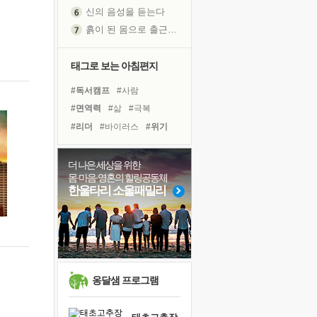
신의 음성을 듣는다
흙이 된 몸으로 출근하는 여자
극과 극의 양 끝단
내가 '나다움'을 찾는 길
태그로 보는 아침편지
피해 갈 수 없는 사건들
#독서캠프
#사람
처음 손을 잡았던 날
#면역력
#삶
#극복
꿈이 실제가 되는 것
#리더
#바이러스
#위기
'말 타는 법'을 먼저
#경험
#독서
#아이들
졸업식 사진을 보며
#명상
#힐링
#건강
더 나은 세상을 위한
아픈 아버지를 위한 공간 설계
몸·마음·영혼의 힐링공동체
#나눔
#링컨학교
#도움
극심한 변비, 어깨결림, 수면 장애
한울타리 소울패밀리
#계획
#유튜브
#선택
슬럼프
#비전캠프
#희망
#다짐
보고 싶은 어머니
#친구
유년 시절의 부산 영도 바다
못된 꼰대들
희망이란
옹달샘 프로그램
'모른다'는 것