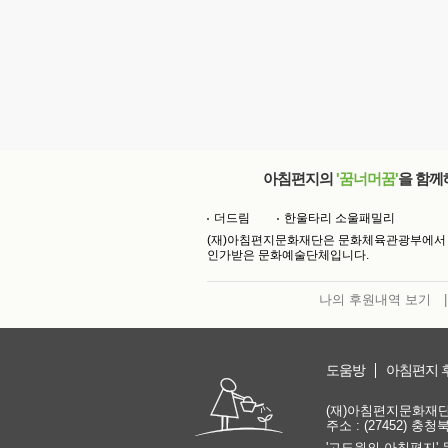
아침편지의
'꿈너머꿈'
을 함께
더드림
한울타리 소울패밀리
(재)아침편지문화재단은 문화체육관광부에서
인가받은 문화예술단체입니다.
나의 후원내역 보기
|
도움방
아침편지 
(재)아침편지문화재단 | 
주소 : (27452) 충
'고도원의 아침편지' 