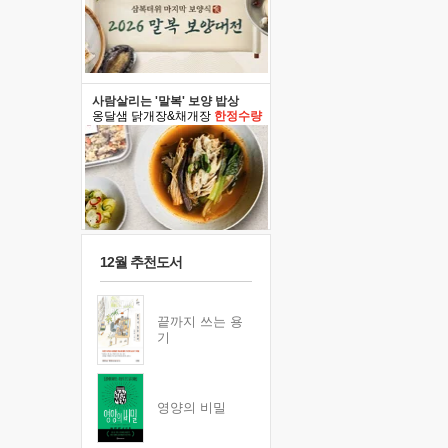
사람살리는 '말복' 보양 밥상
옹달샘 닭개장&채개장
한정수량
12월 추천도서
끝까지 쓰는 용
기
영양의 비밀