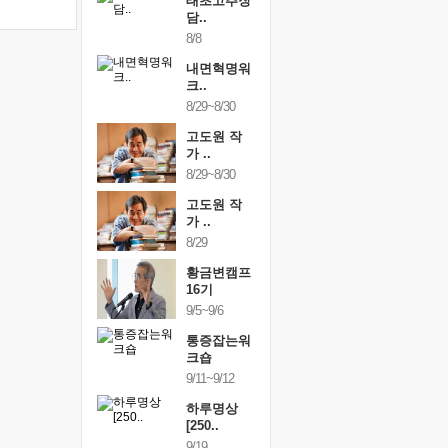
행복한가족
태초고추장
행복한가
여행
담..
여행
24~9/26
8/8
9/24~9/26
건강명상법
내면혁명워
건강명상
..
크..
스..
/9~10/10
8/29~8/30
10/9~10/10
내면혁명워
고도원 작
내면혁명
..
가 ..
크..
/17~10/18
8/29~8/30
10/17~10/18
황금변캠프
고도원 작
황금변캠
7기
가 ..
17기
/30~10/31
8/29
10/30~10/31
통증잡는워
황금변캠프
통증잡는
크숍
16기
크숍
/7~11/8
9/5~9/6
11/7~11/8
내면혁명워
통증잡는워
내면혁명
..
크숍
크..
/12~12/13
9/11~9/12
12/12~12/13
하루명상
[250..
9/19