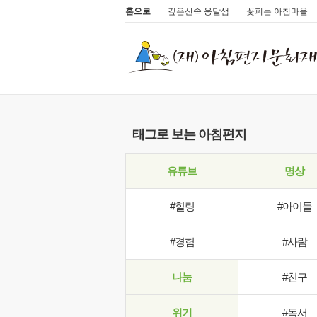
홈으로
깊은산속 옹달샘
꽃피는 아침마을
태그로 보는 아침편지
유튜브
명상
#힐링
#아이들
#경험
#사람
나눔
#친구
위기
#독서