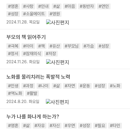
#영혼
#사랑
#인내
#삶
#마음
#동반자
#연인
#성장
#소울메이트
#영원
2024.11.28. 목요일
부모의 책 읽어주기
#극복
#아이
#책
#유산
#부모님
#가슴
#성장
#정서
#잠재의식
#저장
2024.11.26. 화요일
노화를 물리치려는 폭발적 노력
#인생
#과정
#나이
#삶
#자연
#운동
#성장
#노화
#역노화
#활발
2024.8.20. 화요일
누가 나를 화나게 하는가?
#영혼
#삶
#자유
#자신
#우연
#성장
#필요
#타인