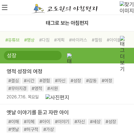
태그로 보는 아침편지
#유튜브
#명상
#다짐
#계획
#바이러스
#힐링
#아이들
#비전캠프
#독서캠프
#삶
#경험
#사람
#도움
#선택
#희망
#나눔
#친구
#링컨학교
#극복
#리더
#위기
영적 성장의 여정
#독서
#건강
#면역력
#결심
#시간
#경험
#자신
#성장
#감동
#여정
#무아지경
#영적
#서원
2026.7.16. 목요일
옛날 이야기를 듣고 자란 아이
#이해
#지혜
#아이
#이야기
#자신
#세상
#성장
#옛날
#허구적
#가상