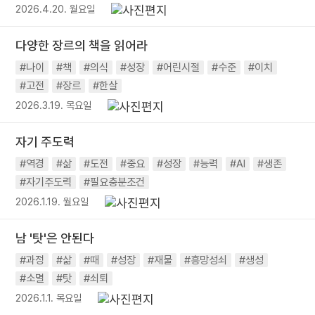
2026.4.20. 월요일
다양한 장르의 책을 읽어라
#나이
#책
#의식
#성장
#어린시절
#수준
#이치
#고전
#장르
#한살
2026.3.19. 목요일
자기 주도력
#역경
#삶
#도전
#중요
#성장
#능력
#AI
#생존
#자기주도력
#필요충분조건
2026.1.19. 월요일
남 '탓'은 안된다
#과정
#삶
#때
#성장
#재물
#흥망성쇠
#생성
#소멸
#탓
#쇠퇴
2026.1.1. 목요일