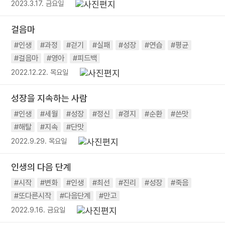
2023.3.17. 금요일
걸음마
#인생
#과정
#걷기
#실패
#성장
#연습
#평균
#걸음마
#영아
#피드백
2022.12.22. 목요일
성장을 지속하는 사람
#인생
#세월
#성장
#정신
#경지
#순환
#쓴맛
#해탈
#지속
#단맛
2022.9.29. 목요일
인생의 다음 단계
#시작
#변화
#인생
#최선
#진리
#성장
#죽음
#또다른시작
#다음단계
#만고
2022.9.16. 금요일