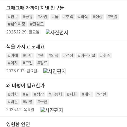
그때그때 가까이 지낸 친구들
#친구
#공유
#사람
#몸
#추억
#의식
#성장
#옛말
#삶의여정
#관심도
2025.12.29. 월요일
책을 가지고 노세요
#이해
#나이
#책
#의식
#성장
#어린시절
#수준
#이치
#고전
#장르
2025.9.12. 금요일
왜 비평이 필요한가
#방향
#길
#성장
#공동체
#사회
#개인
#전환
#비판
#비평
#극단
2025.1.2. 목요일
영원한 연인