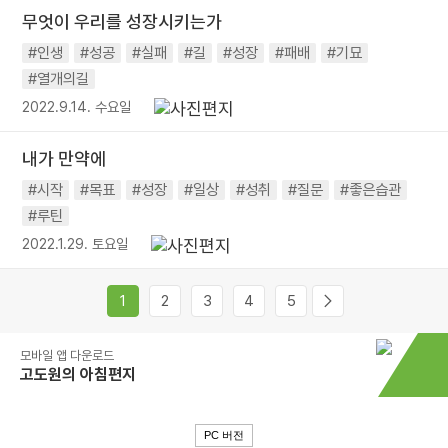
무엇이 우리를 성장시키는가
#인생
#성공
#실패
#길
#성장
#패배
#기묘
#열개의길
2022.9.14. 수요일
내가 만약에
#시작
#목표
#성장
#일상
#성취
#질문
#좋은습관
#루틴
2022.1.29. 토요일
1
2
3
4
5
모바일 앱 다운로드
고도원의 아침편지
PC 버전