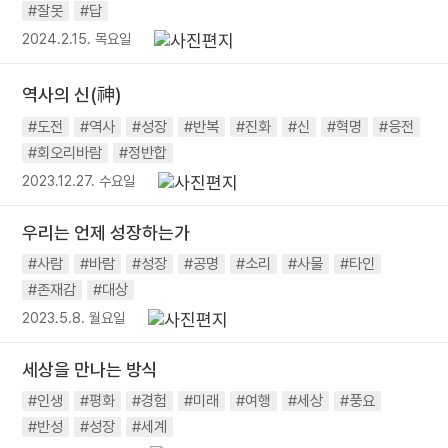
#잘못
#답
2024.2.15. 목요일
역사의 신(神)
#도전
#역사
#성장
#반복
#진화
#신
#혁명
#응전
#회오리바람
#정반합
2023.12.27. 수요일
우리는 언제 성장하는가
#사람
#바람
#성장
#공명
#소리
#사물
#타인
#존재감
#대상
2023.5.8. 월요일
세상을 만나는 방식
#인생
#평화
#경험
#미래
#여행
#세상
#풍요
#반성
#성장
#세계