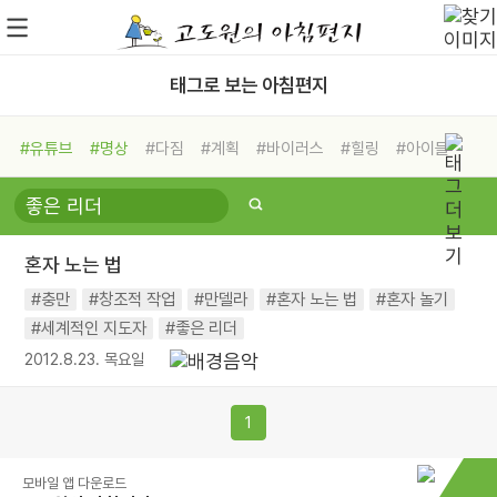
태그로 보는 아침편지
#유튜브
#명상
#다짐
#계획
#바이러스
#힐링
#아이들
#비전캠프
#독서캠프
#삶
#경험
#사람
#도움
#선택
#희망
#나눔
#친구
#링컨학교
#극복
#리더
#위기
혼자 노는 법
#독서
#건강
#면역력
#충만
#창조적 작업
#만델라
#혼자 노는 법
#혼자 놀기
#세계적인 지도자
#좋은 리더
2012.8.23. 목요일
1
모바일 앱 다운로드