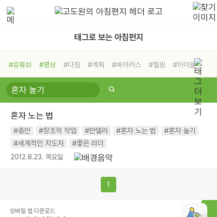
태그로 보는 아침편지
#유튜브
#명상
#다짐
#계획
#바이러스
#힐링
#아이들
#비전캠프
#독서캠프
#삶
#경험
#사람
#도움
#선택
#희망
#나눔
#친구
#링컨학교
#극복
#리더
#위기
혼자 노는 법
#독서
#건강
#면역력
#충만
#창조적 작업
#만델라
#혼자 노는 법
#혼자 놀기
#세계적인 지도자
#좋은 리더
2012.8.23. 목요일
1
모바일 앱 다운로드