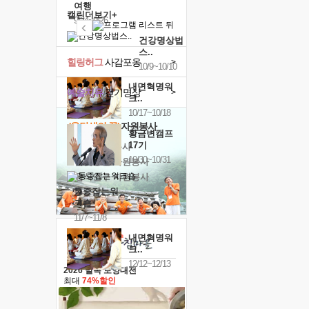
여행
캘린더보기+
9/24~9/26
건강명상법
스..
힐링허그
사감포옹
>
10/9~10/10
내면혁명워
예술치유
걷기명상
>
크..
10/17~10/18
'옹달샘의 꽃'
자원봉사
황금변캠프
17기
· 청년 자원봉사
10/30~10/31
· 금빛청년 자원봉사
· 음식연구 자원봉사
통증잡는워
크숍
11/7~11/8
내면혁명워
크..
12/12~12/13
2026 말복 보양대전
최대
74%할인