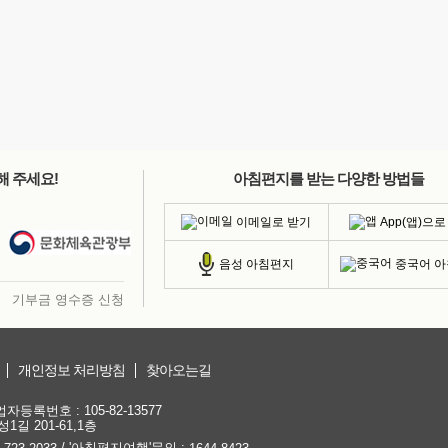
해 주세요!
아침편지를 받는 다양한 방법들
이메일로 받기
App(앱)으로
중국어 
음성 아침편지
기부금 영수증 신청
개인정보 처리방침
찾아오는길
등록번호 : 105-82-13577
1길 201-61,1층
/ '아침편지여행'문의 :