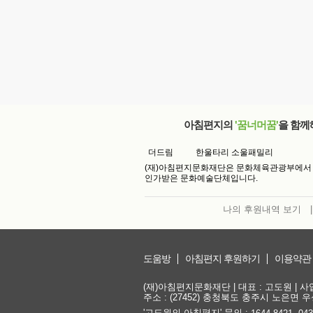
아침편지의
'꿈너머꿈'
을 함께
더드림
한울타리 소울패밀리
(재)아침편지문화재단은 문화체육관광부에서
인가받은 문화예술단체입니다.
나의 후원내역 보기
|
도움방
아침편지 후원하기
이용약관
(재)아침편지문화재단 | 대표 : 고도원 | 사업자
주소 : (27452) 충청북도 충주시 노은면 우성
'고도원의 아침편지' 문의 :
,