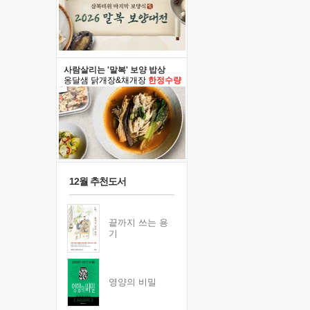
사람살리는 '말복' 보양 밥상
옹달샘 닭개장&채개장
한정수량
12월 추천도서
끝까지 쓰는 용
기
영양의 비밀