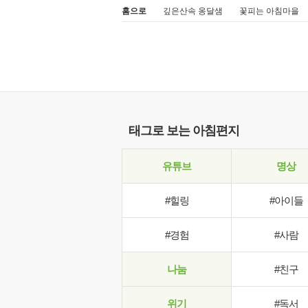
홈으로
깊은산속 옹달샘
꽃피는 아침마을
태그로 보는 아침편지
유튜브
명상
#힐링
#아이들
#경험
#사람
나눔
#친구
위기
#독서