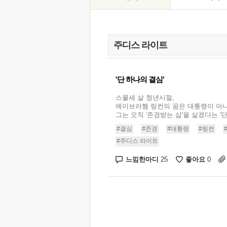
'단 하나의 결심'
스물세 살 청년시절,
에이브러헴 링컨의 꿈은 대통령이 아
그는 오직 '존경받는 삶'을 살겠다는 '단 
#결심
#존경
#대통령
#링컨
#주디스 라이트
느낌한마디
좋아요
25
0