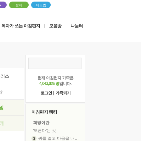
V
솔패
더드림
독자가 쓰는 아침편지
모음방
나눔터
|
|
이러스
현재 아침편지 가족은
4,043,026 명
입니다.
삶
로그인
|
가족되기
망
아침편지 랭킹
희망이란
더
'모른다'는 것
귀를 열고 마음을 내어주고