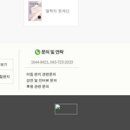
철학의 뒷계단
문의 및 연락
,
1644-8421
043-723-2033
 보기
아침 편지 관련문의
아침편지
강연 및 인터뷰 문의
후원 관련 문의