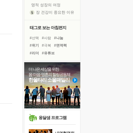
영적 성장의 여정
장 건강이 중요한 이유
신의 음성을 듣는다
흙이 된 몸으로 출근하는 여자
태그로 보는 아침편지
극과 극의 양 끝단
#선택
#사람
#나눔
내가 '나다움'을 찾는 길
#위기
#극복
#면역력
피해 갈 수 없는 사건들
#리더
#유튜브
처음 손을 잡았던 날
#독서캠프
#명상
#힐링
꿈이 실제가 되는 것
#아이들
#경험
더 나은 세상을 위한
'말 타는 법'을 먼저
몸·마음·영혼의 힐링공동체
#링컨학교
#독서
#계획
졸업식 사진을 보며
한울타리 소울패밀리
#바이러스
#친구
#도움
극심한 변비, 어깨결림, 수면 장애
#희망
#건강
#삶
#다짐
아픈 아버지를 위한 공간 설계
#비전캠프
슬럼프
보고 싶은 어머니
유년 시절의 부산 영도 바다
옹달샘 프로그램
못된 꼰대들