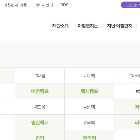
아침편지 여행
아버지센터
BDS
고도원T
재단소개
아침편지는
지난 아침편지
|
|
|
#다짐
#계획
#바
비전캠프
독서캠프
#
#도움
#선택
희
링컨학교
#극복
리
건강
면역력