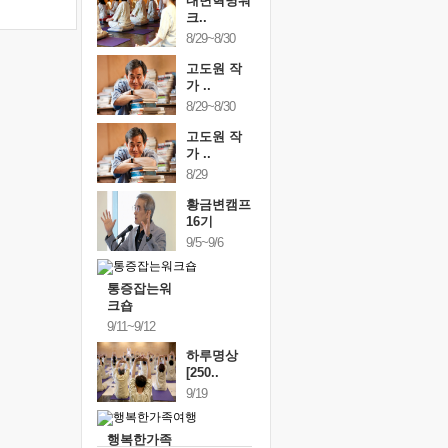
내면혁명워
크..
8/29~8/30
고도원 작
가 ..
8/29~8/30
고도원 작
가 ..
8/29
황금변캠프
16기
9/5~9/6
통증잡는워
크숍
9/11~9/12
하루명상
[250..
9/19
행복한가족