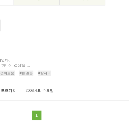
니었다.
하나의 결심'을 ...
#경이로움
#한 걸음
#발자국
모으기
2008.4.9. 수요일
0
1