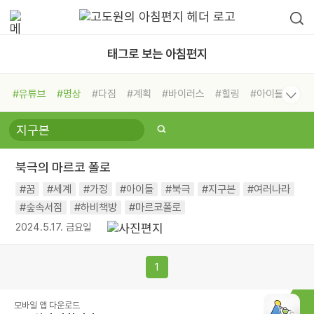
태그로 보는 아침편지
#유튜브
#명상
#다짐
#계획
#바이러스
#힐링
#아이들
#비전캠프
#독서캠프
#삶
#경험
#사람
#도움
#선택
#희망
#나눔
#친구
#링컨학교
#극복
#리더
#위기
북극의 마르코 폴로
#독서
#건강
#면역력
#꿈
#세계
#가정
#아이들
#북극
#지구본
#여러나라
#숲속서점
#하비책방
#마르코폴로
2024.5.17. 금요일
1
모바일 앱 다운로드