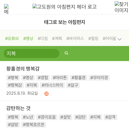
태그로 보는 아침편지
#유튜브
#명상
#다짐
#계획
#바이러스
#힐링
#아이들
#비전캠프
#독서캠프
#삶
#경험
#사람
#도움
#선택
#희망
#나눔
#친구
#링컨학교
#극복
#리더
#위기
황홀경의 행복감
#독서
#건강
#면역력
#행복
#명상
#경험
#마라톤
#황홀경
#무아지경
#행복감
#지복
#러너스하이
#갈구
2025.8.19. 화요일
감탄하는 것
#행복
#노년
#경이로움
#살맛
#감탄
#지복
#감격
#갈망
#행복호르몬