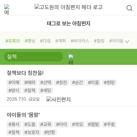
태그로 보는 아침편지
#유튜브
#명상
#다짐
#계획
#바이러스
#힐링
#아이들
#비전캠프
#독서캠프
#삶
#경험
#사람
#도움
#선택
#희망
#나눔
#친구
#링컨학교
#극복
#리더
#위기
질책보다 칭찬을!
#독서
#건강
#면역력
#이해
#배려
#선택
#칭찬
#순간
#미움
#원망
#방식
#질책
#세팅
2026.7.10. 금요일
아이들의 '몸말'
#용서
#도움
#교육
#아이
#부모
#몸말
#꾸중
#질책
#보호자
#반항