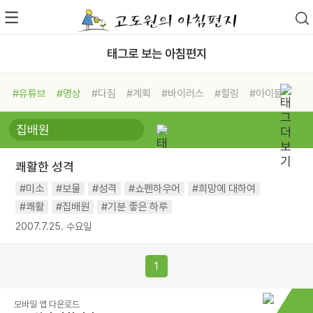
태그로 보는 아침편지
#유튜브
#명상
#다짐
#계획
#바이러스
#힐링
#아이들
#비전캠프
#독서캠프
#삶
#경험
#사람
#도움
#선택
#희망
#나눔
#친구
#링컨학교
#극복
#리더
#위기
쾌활한 성격
#독서
#건강
#면역력
#미소
#보물
#성격
#쇼펜하우어
#희망에 대하여
#쾌활
#집배원
#기분 좋은 하루
2007.7.25. 수요일
1
모바일 앱 다운로드