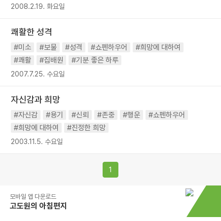
2008.2.19. 화요일
쾌활한 성격
#미소
#보물
#성격
#쇼펜하우어
#희망에 대하여
#쾌활
#집배원
#기분 좋은 하루
2007.7.25. 수요일
자신감과 희망
#자신감
#용기
#신뢰
#존중
#행운
#쇼펜하우어
#희망에 대하여
#진정한 희망
2003.11.5. 수요일
1
모바일 앱 다운로드
고도원의 아침편지