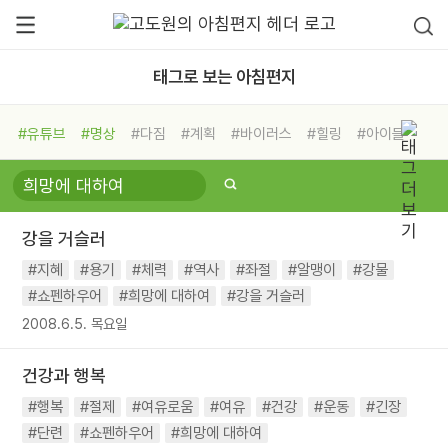
태그로 보는 아침편지
#유튜브
#명상
#다짐
#계획
#바이러스
#힐링
#아이들
#비전캠프
#독서캠프
#삶
#경험
#사람
#도움
#선택
#희망
#나눔
#친구
#링컨학교
#극복
#리더
#위기
강을 거슬러
#독서
#건강
#면역력
#지혜
#용기
#체력
#역사
#좌절
#알맹이
#강물
#쇼펜하우어
#희망에 대하여
#강을 거슬러
2008.6.5. 목요일
건강과 행복
#행복
#절제
#여유로움
#여유
#건강
#운동
#긴장
#단련
#쇼펜하우어
#희망에 대하여