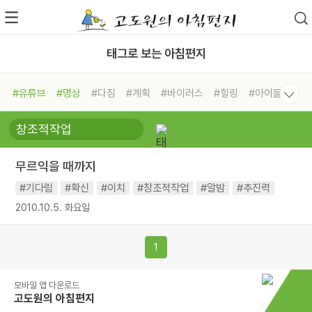
태그로 보는 아침편지
#유튜브
#명상
#다짐
#계획
#바이러스
#힐링
#아이들
#비전캠프
#독서캠프
#삶
#경험
#사람
#도움
#선택
#희망
#나눔
#친구
#링컨학교
#극복
#리더
#위기
무르익을 때까지
#독서
#건강
#면역력
#기다림
#확신
#이치
#창조적작업
#알밤
#추진력
2010.10.5. 화요일
1
모바일 앱 다운로드
고도원의 아침편지