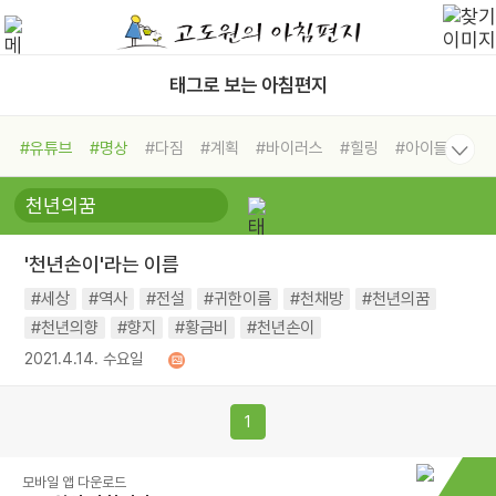
태그로 보는 아침편지
#유튜브
#명상
#다짐
#계획
#바이러스
#힐링
#아이들
#비전캠프
#독서캠프
#삶
#경험
#사람
#도움
#선택
#희망
#나눔
#친구
#링컨학교
#극복
#리더
#위기
'천년손이'라는 이름
#독서
#건강
#면역력
#세상
#역사
#전설
#귀한이름
#천채방
#천년의꿈
#천년의향
#향지
#황금비
#천년손이
2021.4.14. 수요일
1
모바일 앱 다운로드