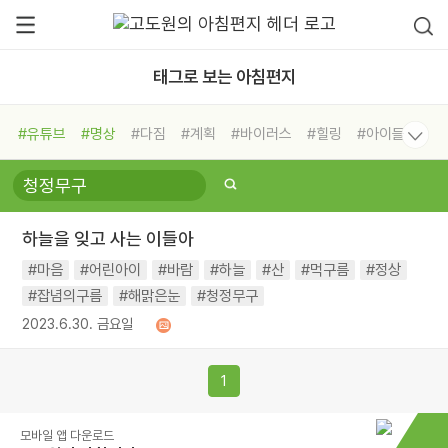
태그로 보는 아침편지
#유튜브
#명상
#다짐
#계획
#바이러스
#힐링
#아이들
#비전캠프
#독서캠프
#삶
#경험
#사람
#도움
#선택
#희망
#나눔
#친구
#링컨학교
#극복
#리더
#위기
하늘을 잊고 사는 이들아
#독서
#건강
#면역력
#마음
#어린아이
#바람
#하늘
#산
#먹구름
#정상
#잡념의구름
#해맑은눈
#청정무구
2023.6.30. 금요일
1
모바일 앱 다운로드