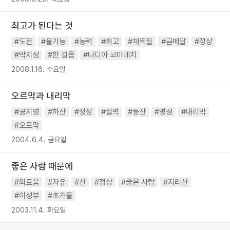
최고가 된다는 것
#도전
#불가능
#능력
#최고
#채찍질
#금메달
#정상
#박지성
#한 걸음
#나디아 코마네치
2008.1.16. 수요일
오르막과 내리막
#공지영
#하산
#정상
#절벽
#등산
#명성
#내리막
#오르막
2004.6.4. 금요일
좋은 사람 때문에
#외로움
#자유
#산
#정상
#좋은 사람
#지리산
#이성부
#초가을
2003.11.4. 화요일