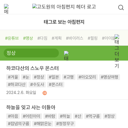
태그로 보는 아침편지
#유튜브
#명상
#다짐
#계획
#바이러스
#힐링
#아이들
#비전캠프
#독서캠프
#삶
#경험
#사람
#도움
#선택
#희망
#나눔
#친구
#링컨학교
#극복
#리더
#위기
하코다산의 스노우 몬스터
#독서
#건강
#면역력
#겨울
#눈
#정상
#일본
#고행
#아오모리
#명상여행
#하코다산
#수도사
#몬스터
2024.2.6. 화요일
하늘을 잊고 사는 이들아
#마음
#어린아이
#바람
#하늘
#산
#먹구름
#정상
#잡념의구름
#해맑은눈
#청정무구