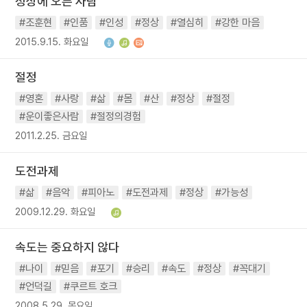
정상에 오른 사람
#조훈현
#인품
#인성
#정상
#열심히
#강한 마음
2015.9.15. 화요일
절정
#영혼
#사랑
#삶
#몸
#산
#정상
#절정
#운이좋은사람
#절정의경험
2011.2.25. 금요일
도전과제
#삶
#음악
#피아노
#도전과제
#정상
#가능성
2009.12.29. 화요일
속도는 중요하지 않다
#나이
#믿음
#포기
#승리
#속도
#정상
#꼭대기
#언덕길
#쿠르트 호크
2008.5.29. 목요일