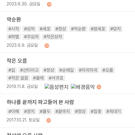
2023.6.30. 금요일
악순환
#시작
#상처
#세포
#정상
#악순환
#암세포
#덩치
#파멸
#무심히
#작은상처
2023.6.9. 금요일
작은 오름
#길
#산티아고
#정상
#순례길
#차곡차곡
#오름
#작은 걸음
#올레
#서귀포
2019.11.8. 금요일
하나를 끝까지 파고들어 본 사람
#이해
#경지
#몰두
#끝까지
#정상
#집중
#꼭대기
2017.10.21. 토요일