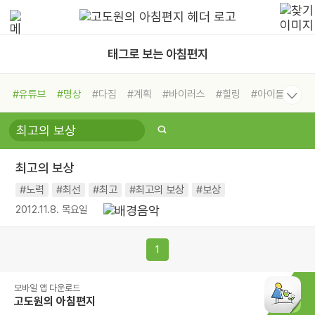
태그로 보는 아침편지
#유튜브
#명상
#다짐
#계획
#바이러스
#힐링
#아이들
#비전캠프
#독서캠프
#삶
#경험
#사람
#도움
#선택
#희망
#나눔
#친구
#링컨학교
#극복
#리더
#위기
최고의 보상
#독서
#건강
#면역력
#노력
#최선
#최고
#최고의 보상
#보상
2012.11.8. 목요일
1
모바일 앱 다운로드
고도원의 아침편지