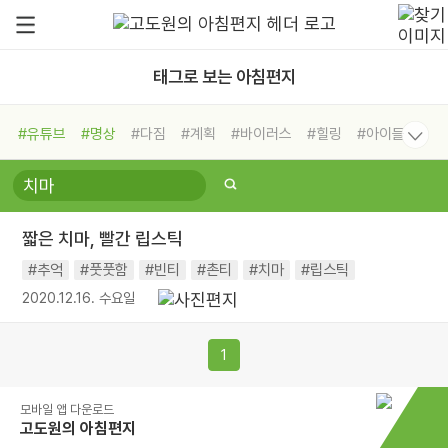
태그로 보는 아침편지
#유튜브
#명상
#다짐
#계획
#바이러스
#힐링
#아이들
#비전캠프
#독서캠프
#삶
#경험
#사람
#도움
#선택
#희망
#나눔
#친구
#링컨학교
#극복
#리더
#위기
짧은 치마, 빨간 립스틱
#독서
#건강
#면역력
#추억
#풋풋함
#빈티
#촌티
#치마
#립스틱
2020.12.16. 수요일
1
모바일 앱 다운로드
고도원의 아침편지