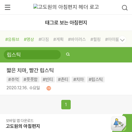
태그로 보는 아침편지
#유튜브
#명상
#다짐
#계획
#바이러스
#힐링
#아이들
#비전캠프
#독서캠프
#삶
#경험
#사람
#도움
#선택
#희망
#나눔
#친구
#링컨학교
#극복
#리더
#위기
짧은 치마, 빨간 립스틱
#독서
#건강
#면역력
#추억
#풋풋함
#빈티
#촌티
#치마
#립스틱
2020.12.16. 수요일
1
모바일 앱 다운로드
고도원의 아침편지