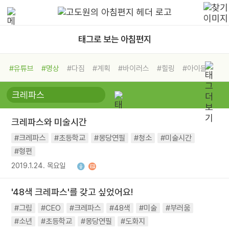
태그로 보는 아침편지
#유튜브
#명상
#다짐
#계획
#바이러스
#힐링
#아이들
#비전캠프
#독서캠프
#삶
#경험
#사람
#도움
#선택
#희망
#나눔
#친구
#링컨학교
#극복
#리더
#위기
크레파스와 미술시간
#독서
#건강
#면역력
#크레파스
#초등학교
#몽당연필
#청소
#미술시간
#형편
2019.1.24. 목요일
'48색 크레파스'를 갖고 싶었어요!
#그림
#CEO
#크레파스
#48색
#미술
#부러움
#소년
#초등학교
#몽당연필
#도화지