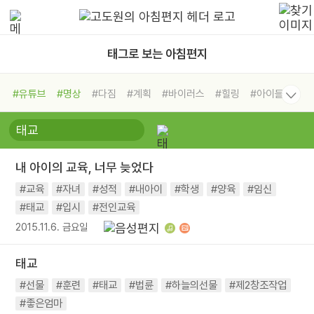
태그로 보는 아침편지
#유튜브
#명상
#다짐
#계획
#바이러스
#힐링
#아이들
#비전캠프
#독서캠프
#삶
#경험
#사람
#도움
#선택
#희망
#나눔
#친구
#링컨학교
#극복
#리더
#위기
내 아이의 교육, 너무 늦었다
#독서
#건강
#면역력
#교육
#자녀
#성적
#내아이
#학생
#양육
#임신
#태교
#입시
#전인교육
2015.11.6. 금요일
태교
#선물
#훈련
#태교
#법륜
#하늘의선물
#제2창조작업
#좋은엄마