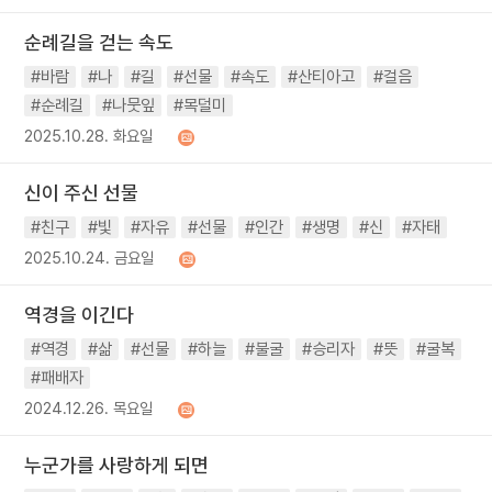
순례길을 걷는 속도
#바람
#나
#길
#선물
#속도
#산티아고
#걸음
#순례길
#나뭇잎
#목덜미
2025.10.28. 화요일
신이 주신 선물
#친구
#빛
#자유
#선물
#인간
#생명
#신
#자태
2025.10.24. 금요일
역경을 이긴다
#역경
#삶
#선물
#하늘
#불굴
#승리자
#뜻
#굴복
#패배자
2024.12.26. 목요일
누군가를 사랑하게 되면