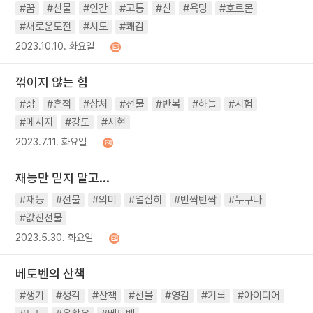
#꿈
#선물
#인간
#고통
#신
#욕망
#호르몬
#새로운도전
#시도
#쾌감
2023.10.10. 화요일
꺾이지 않는 힘
#삶
#흔적
#상처
#선물
#반복
#하늘
#시험
#메시지
#강도
#시현
2023.7.11. 화요일
재능만 믿지 말고...
#재능
#선물
#의미
#열심히
#반짝반짝
#누구나
#값진선물
2023.5.30. 화요일
베토벤의 산책
#생기
#생각
#산책
#선물
#영감
#기록
#아이디어