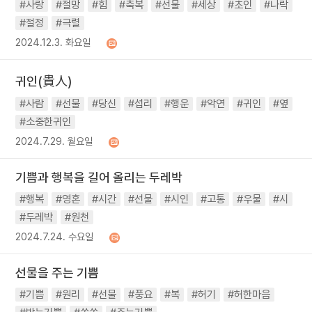
#사랑
#절망
#힘
#축복
#선물
#세상
#초인
#나락
#절정
#극렬
2024.12.3. 화요일
귀인(貴人)
#사람
#선물
#당신
#섭리
#행운
#악연
#귀인
#옆
#소중한귀인
2024.7.29. 월요일
기쁨과 행복을 길어 올리는 두레박
#행복
#영혼
#시간
#선물
#시인
#고통
#우물
#시
#두레박
#원천
2024.7.24. 수요일
선물을 주는 기쁨
#기쁨
#원리
#선물
#풍요
#복
#허기
#허한마음