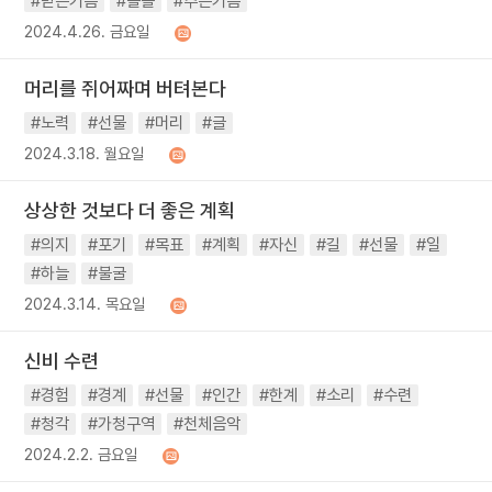
#받는기쁨
#쏠쏠
#주는기쁨
2024.4.26. 금요일
머리를 쥐어짜며 버텨본다
#노력
#선물
#머리
#글
2024.3.18. 월요일
상상한 것보다 더 좋은 계획
#의지
#포기
#목표
#계획
#자신
#길
#선물
#일
#하늘
#불굴
2024.3.14. 목요일
신비 수련
#경험
#경계
#선물
#인간
#한계
#소리
#수련
#청각
#가청구역
#천체음악
2024.2.2. 금요일