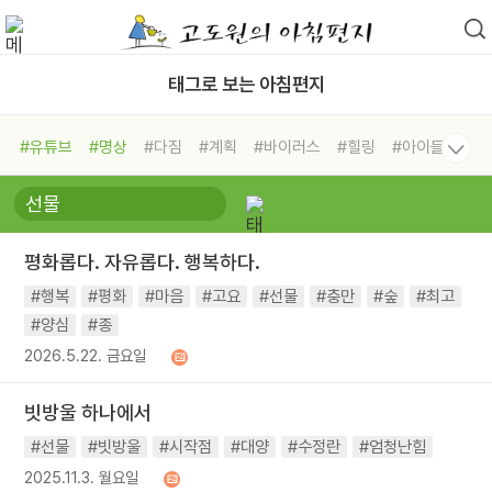
태그로 보는 아침편지
#유튜브
#명상
#다짐
#계획
#바이러스
#힐링
#아이들
#비전캠프
#독서캠프
#삶
#경험
#사람
#도움
#선택
#희망
#나눔
#친구
#링컨학교
#극복
#리더
#위기
평화롭다. 자유롭다. 행복하다.
#독서
#건강
#면역력
#행복
#평화
#마음
#고요
#선물
#충만
#숲
#최고
#양심
#종
2026.5.22. 금요일
빗방울 하나에서
#선물
#빗방울
#시작점
#대양
#수정란
#엄청난힘
2025.11.3. 월요일