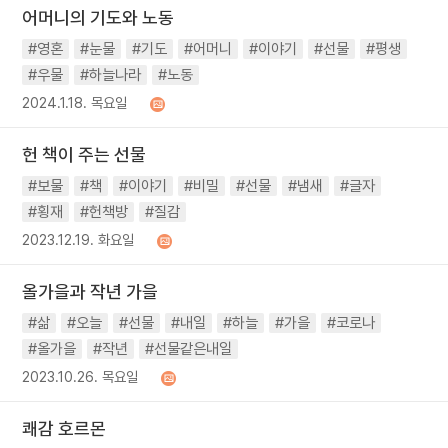
어머니의 기도와 노동
#영혼
#눈물
#기도
#어머니
#이야기
#선물
#평생
#우물
#하늘나라
#노동
2024.1.18. 목요일
헌 책이 주는 선물
#보물
#책
#이야기
#비밀
#선물
#냄새
#글자
#횡재
#헌책방
#질감
2023.12.19. 화요일
올가을과 작년 가을
#삶
#오늘
#선물
#내일
#하늘
#가을
#코로나
#올가을
#작년
#선물같은내일
2023.10.26. 목요일
쾌감 호르몬