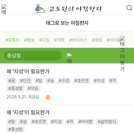
태그로 보는 아침편지
#유튜브
#명상
#다짐
#계획
#바이러스
#힐링
#아이들
#비전캠프
#독서캠프
#삶
#경험
#사람
#도움
#선택
#희망
#나눔
#친구
#링컨학교
#극복
#리더
#위기
왜 '지성'이 필요한가
#독서
#건강
#면역력
#몸
#인간
#말
#글
#수준
#호르몬
#지성
#격
#풍성함
#작동
2026.5.21. 목요일
왜 '지성'이 필요한가
#말
#글
#호르몬
#지성
#격
#넉넉함
#삶의방식
#풍성함