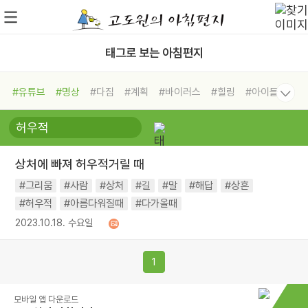
태그로 보는 아침편지
#유튜브
#명상
#다짐
#계획
#바이러스
#힐링
#아이들
#비전캠프
#독서캠프
#삶
#경험
#사람
#도움
#선택
#희망
#나눔
#친구
#링컨학교
#극복
#리더
#위기
상처에 빠져 허우적거릴 때
#독서
#건강
#면역력
#그리움
#사람
#상처
#길
#말
#해답
#상흔
#허우적
#아름다워질때
#다가올때
2023.10.18. 수요일
1
모바일 앱 다운로드