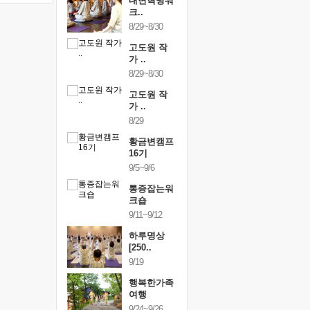
건강명상법
내면혁명워
건강명상
..
크..
스..
/9~10/10
8/29~8/30
10/9~10/10
내면혁명워
고도원 작
내면혁명
..
가 ..
크..
/17~10/18
8/29~8/30
10/17~10/18
황금변캠프
고도원 작
황금변캠
7기
가 ..
17기
/30~10/31
8/29
10/30~10/31
통증잡는워
황금변캠프
통증잡는
크숍
16기
크숍
/7~11/8
9/5~9/6
11/7~11/8
내면혁명워
통증잡는워
내면혁명
..
크숍
크..
/12~12/13
9/11~9/12
12/12~12/13
하루명상
[250..
9/19
행복한가족
여행
9/24~9/26