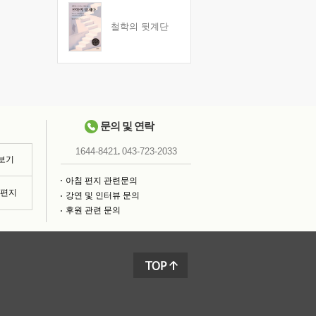
철학의 뒷계단
문의 및 연락
,
1644-8421
043-723-2033
 보기
아침 편지 관련문의
침편지
강연 및 인터뷰 문의
후원 관련 문의