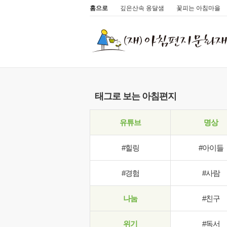
홈으로
깊은산속 옹달샘
꽃피는 아침마을
태그로 보는 아침편지
유튜브
명상
#힐링
#아이들
#경험
#사람
나눔
#친구
위기
#독서