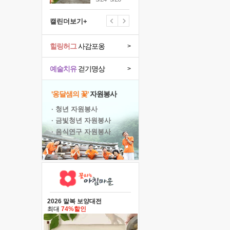
캘린더보기+
힐링허그
사감포옹
>
예술치유
걷기명상
>
'옹달샘의 꽃'
자원봉사
· 청년 자원봉사
· 금빛청년 자원봉사
· 음식연구 자원봉사
2026 말복 보양대전
최대
74%할인