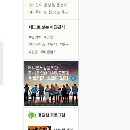
신의 음성을 듣는다
흙이 된 몸으로 출근하는 여자
극과 극의 양 끝단
내가 '나다움'을 찾는 길
태그로 보는 아침편지
피해 갈 수 없는 사건들
#면역력
#경험
처음 손을 잡았던 날
#바이러스
#위기
#도움
꿈이 실제가 되는 것
#힐링
#비전캠프
'말 타는 법'을 먼저
#유튜브
#독서캠프
졸업식 사진을 보며
#명상
#건강
#삶
#다짐
더 나은 세상을 위한
극심한 변비, 어깨결림, 수면 장애
몸·마음·영혼의 힐링공동체
#극복
#희망
#아이들
아픈 아버지를 위한 공간 설계
한울타리 소울패밀리
#사람
#친구
#계획
슬럼프
#링컨학교
#나눔
#선택
보고 싶은 어머니
#독서
#리더
유년 시절의 부산 영도 바다
못된 꼰대들
희망이란
옹달샘 프로그램
'모른다'는 것