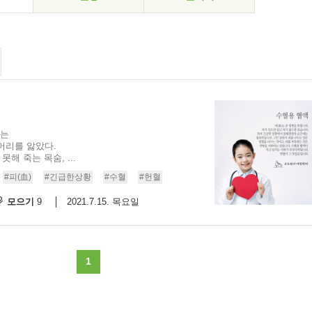
서는
머리를 앓았다.
해 죽는 목숨, ...
#피(血)
#긴급한상황
#수혈
#헌혈
모으기
2021.7.15. 목요일
9
1