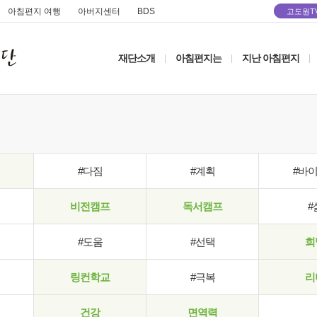
아침편지 여행
아버지센터
BDS
고도원T
재단소개
아침편지는
지난 아침편지
|
|
|
#다짐
#계획
#바
비전캠프
독서캠프
#
#도움
#선택
희
링컨학교
#극복
리
건강
면역력