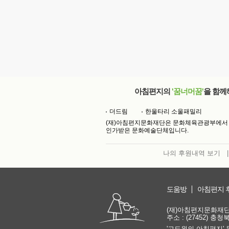
아침편지의
'꿈너머꿈'
을 함께
더드림
한울타리 소울패밀리
(재)아침편지문화재단은 문화체육관광부에서
인가받은 문화예술단체입니다.
나의 후원내역 보기
|
도움방
아침편지 
(재)아침편지문화재단 | 
주소 : (27452) 충
'고도원의 아침편지' 