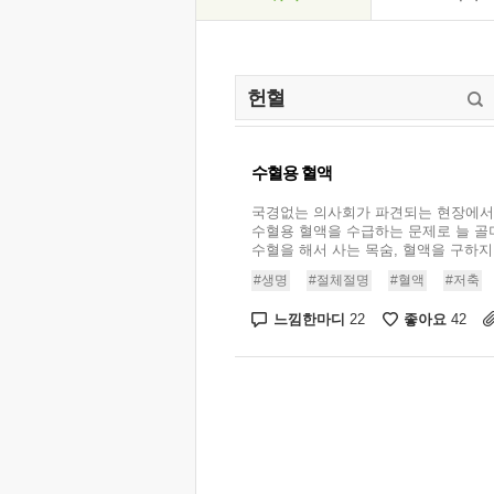
수혈용 혈액
국경없는 의사회가 파견되는 현장에
수혈용 혈액을 수급하는 문제로 늘 골
수혈을 해서 사는 목숨, 혈액을 구하지 못
#생명
#절체절명
#혈액
#저축
느낌한마디
좋아요
22
42