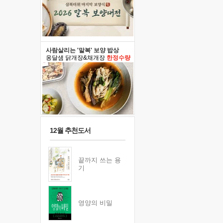
사람살리는 '말복' 보양 밥상
옹달샘 닭개장&채개장
한정수량
12월 추천도서
끝까지 쓰는 용
기
영양의 비밀