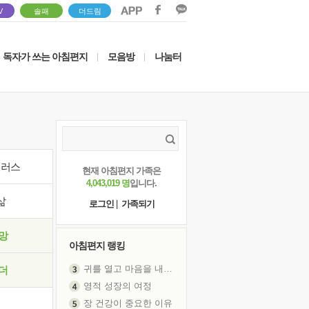
V
솔패
더드림
독자가 쓰는 아침편지
모음방
나눔터
|
|
이러스
현재 아침편지 가족은
4,043,019 명
입니다.
삶
로그인
|
가족되기
망
아침편지 랭킹
귀를 열고 마음을 내어주고
더
영적 성장의 여정
장 건강이 중요한 이유