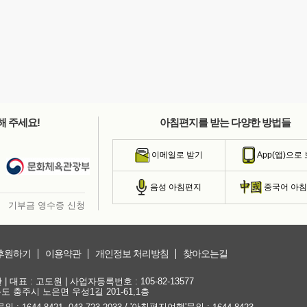
해 주세요!
아침편지를 받는 다양한 방법들
이메일로 받기
App(앱)으로
음성 아침편지
중국어 아
기부금 영수증 신청
후원하기
이용약관
개인정보 처리방침
찾아오는길
대표 : 고도원 | 사업자등록번호 : 105-82-13577
청북도 충주시 노은면 우성1길 201-61,1층
문의 :
,
/ '아침편지여행'문의 :