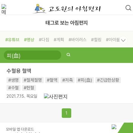
태그로 보는 아침편지
#유튜브
#명상
#다짐
#계획
#바이러스
#힐링
#아이들
#비전캠프
#독서캠프
#삶
#경험
#사람
#도움
#선택
#희망
#나눔
#친구
#링컨학교
#극복
#리더
#위기
수혈용 혈액
#독서
#건강
#면역력
#생명
#절체절명
#혈액
#저축
#피(血)
#긴급한상황
#수혈
#헌혈
2021.7.15. 목요일
1
모바일 앱 다운로드