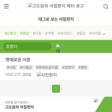
태그로 보는 아침편지
#유튜브
#명상
#다짐
#계획
#바이러스
#힐링
#아이들
#비전캠프
#독서캠프
#삶
#경험
#사람
#도움
#선택
#희망
#나눔
#친구
#링컨학교
#극복
#리더
#위기
명예로운 이름
#독서
#건강
#면역력
#사람
#이름값
#명예로운이름
#호랑이
#흥망
2022.2.11. 금요일
1
모바일 앱 다운로드
고도원의 아침편지