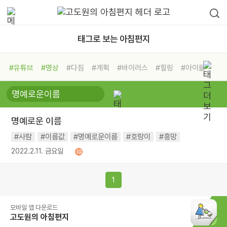
태그로 보는 아침편지
#유튜브
#명상
#다짐
#계획
#바이러스
#힐링
#아이들
#비전캠프
#독서캠프
#삶
#경험
#사람
#도움
#선택
#희망
#나눔
#친구
#링컨학교
#극복
#리더
#위기
명예로운 이름
#독서
#건강
#면역력
#사람
#이름값
#명예로운이름
#호랑이
#흥망
2022.2.11. 금요일
1
모바일 앱 다운로드
고도원의 아침편지