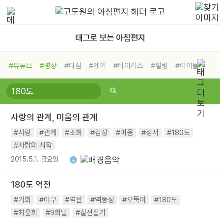
태그로 보는 아침편지
#유튜브
#명상
#다짐
#계획
#바이러스
#힐링
#아이들
#비전캠프
#독서캠프
#삶
#경험
#사람
#도움
#선택
#희망
#나눔
#친구
#링컨학교
#극복
#리더
#위기
사랑의 관계, 미움의 관계
#독서
#건강
#면역력
#사랑
#관계
#조화
#감정
#미움
#정서
#180도
#사랑의 시작
2015.5.1. 금요일
180도 역전
#기회
#야구
#역전
#역동성
#오뚝이
#180도
#최윤희
#9회말
#칠전팔기