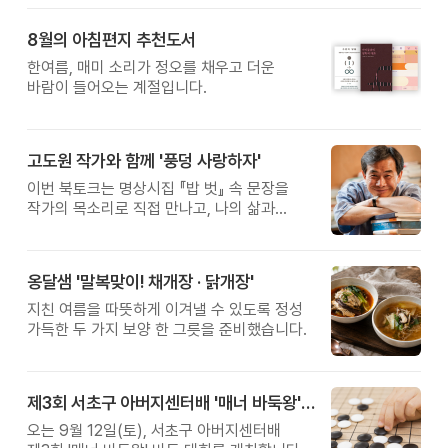
8월의 아침편지 추천도서
한여름, 매미 소리가 정오를 채우고 더운
바람이 들어오는 계절입니다.
고도원 작가와 함께 '풍덩 사랑하자'
이번 북토크는 명상시집 『밥 벗』 속 문장을
작가의 목소리로 직접 만나고, 나의 삶과
관계를 잠시 돌아보는 시간입니다.
옹달샘 '말복맞이! 채개장 · 닭개장'
지친 여름을 따뜻하게 이겨낼 수 있도록 정성
가득한 두 가지 보양 한 그릇을 준비했습니다.
제3회 서초구 아버지센터배 '매너 바둑왕' 대회
오는 9월 12일(토), 서초구 아버지센터배