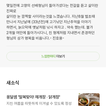
몇일전에 고향의 선배형님이 돌아가셨다는 전갈을 듣고 삶이란
진짜로
삶이란 눈 깜짝할 사이라는것을 느꼈습니다. 지난8월 벌초때
만나서 지난날에 (33년전)에 고기낚던 지난추억을 이야기
하면서, 늙으막에 옛날처럼 낚시 하자고 . 약속 했는데. 불가
2개월 여만에 돌아가시다니, 친 형제처럼 지내면서 존경하던
형님의 삼가 명복을 비옵니다.- 진호용-
느낌한마디
더보기
새소식
옹달샘 '말복맞이! 채개장 · 닭개장'
지친 여름을 따뜻하게 이겨낼 수 있도록 정성