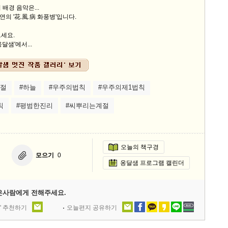
배경 음악은...
의 '花.風.病 화풍병'입니다.
세요.
달샘'에서...
계절
#하늘
#우주의법칙
#우주의제1법칙
칙
#평범한진리
#씨뿌리는계절
오늘의 책구경
모으기
0
옹달샘 프로그램 캘린더
은사람에게 전해주세요.
' 추천하기
오늘편지 공유하기