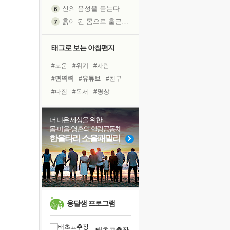
신의 음성을 듣는다
흙이 된 몸으로 출근하는 여자
극과 극의 양 끝단
내가 '나다움'을 찾는 길
태그로 보는 아침편지
피해 갈 수 없는 사건들
#도움
#위기
#사람
처음 손을 잡았던 날
#면역력
#유튜브
#친구
꿈이 실제가 되는 것
#다짐
#독서
#명상
'말 타는 법'을 먼저
#희망
#리더
#나눔
졸업식 사진을 보며
#비전캠프
#선택
더 나은 세상을 위한
아픈 아버지를 위한 공간 설계
몸·마음·영혼의 힐링공동체
#아이들
#건강
#극복
극심한 변비, 어깨결림, 수면 장애
한울타리 소울패밀리
#바이러스
#경험
보고 싶은 어머니
#링컨학교
#힐링
#삶
유년 시절의 부산 영도 바다
#계획
#독서캠프
못된 꼰대들
거울 속의 나
희망이란
옹달샘 프로그램
'모른다'는 것