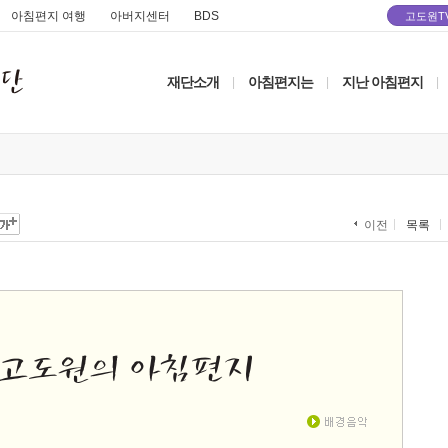
아침편지 여행
아버지센터
BDS
고도원T
재단소개
아침편지는
지난 아침편지
|
|
|
목록
이전