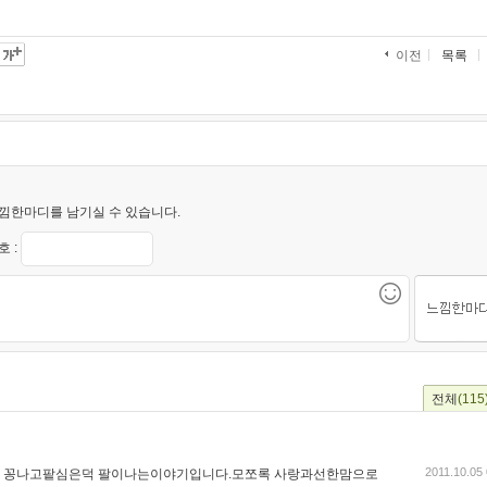
목록
이전
낌한마디를 남기실 수 있습니다.
 :
전체
(115
2011.10.05
데 꽁나고팥심은덕 팔이나는이야기입니다.모쪼록 사랑과선한맘으로