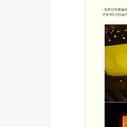
- 깊은산속옹달샘
구순자(나인)님이