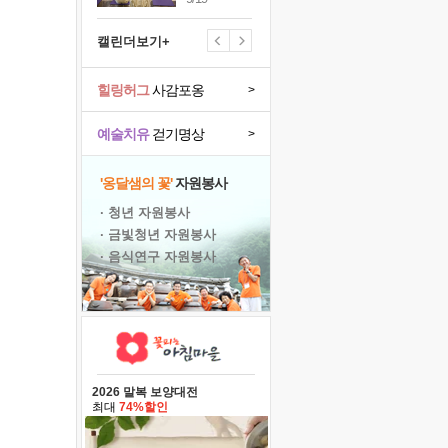
캘린더보기+
힐링허그
사감포옹
>
예술치유
걷기명상
>
'옹달샘의 꽃'
자원봉사
· 청년 자원봉사
· 금빛청년 자원봉사
· 음식연구 자원봉사
2026 말복 보양대전
최대
74%할인