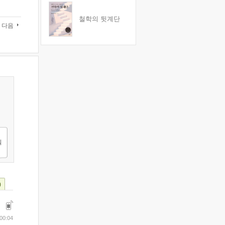
철학의 뒷계단
다음
)
 00:04