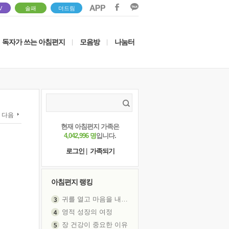
V
솔패
더드림
독자가 쓰는 아침편지
모음방
나눔터
|
|
다음
현재 아침편지 가족은
4,042,996 명
입니다.
로그인
|
가족되기
아침편지 랭킹
귀를 열고 마음을 내어주고
영적 성장의 여정
장 건강이 중요한 이유