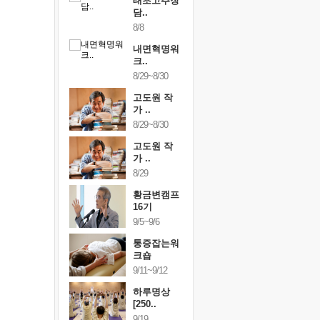
행복한가족
태초고추장
행복한가
여행
담..
여행
24~9/26
8/8
9/24~9/26
건강명상법
내면혁명워
건강명상
..
크..
스..
/9~10/10
8/29~8/30
10/9~10/10
내면혁명워
고도원 작
내면혁명
..
가 ..
크..
/17~10/18
8/29~8/30
10/17~10/18
황금변캠프
고도원 작
황금변캠
7기
가 ..
17기
/30~10/31
8/29
10/30~10/31
통증잡는워
황금변캠프
통증잡는
크숍
16기
크숍
/7~11/8
9/5~9/6
11/7~11/8
내면혁명워
통증잡는워
내면혁명
..
크숍
크..
/12~12/13
9/11~9/12
12/12~12/13
하루명상
[250..
9/19