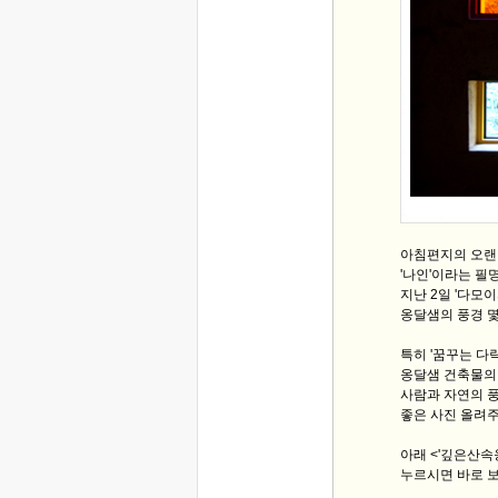
아침편지의 오랜
'나인'이라는 필
지난 2일 '다모
옹달샘의 풍경 몇
특히 '꿈꾸는 다락
옹달샘 건축물의 
사람과 자연의 
좋은 사진 올려
아래 <'깊은산속
누르시면 바로 보