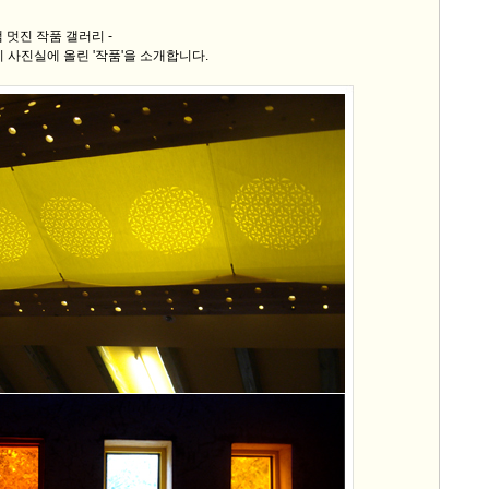
 멋진 작품 갤러리 -
9/
 사진실에 올린 '작품'을 소개합니다.
스
10
크
10
1
10
11
크
12