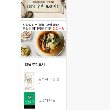
사람살리는 '말복' 보양 밥상
옹달샘 닭개장&채개장
한정수량
12월 추천도서
끝까지 쓰는 용
기
영양의 비밀