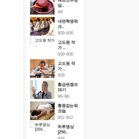
행복한가족
태초고추장
행복한가
여행
담..
여행
24~9/26
8/8
9/24~9/26
건강명상법
내면혁명워
건강명상
..
크..
스..
/9~10/10
8/29~8/30
10/9~10/10
내면혁명워
고도원 작
내면혁명
..
가 ..
크..
/17~10/18
8/29~8/30
10/17~10/18
황금변캠프
고도원 작
황금변캠
7기
가 ..
17기
/30~10/31
8/29
10/30~10/31
통증잡는워
황금변캠프
통증잡는
크숍
16기
크숍
/7~11/8
9/5~9/6
11/7~11/8
내면혁명워
통증잡는워
내면혁명
..
크숍
크..
/12~12/13
9/11~9/12
12/12~12/13
하루명상
[250..
9/19