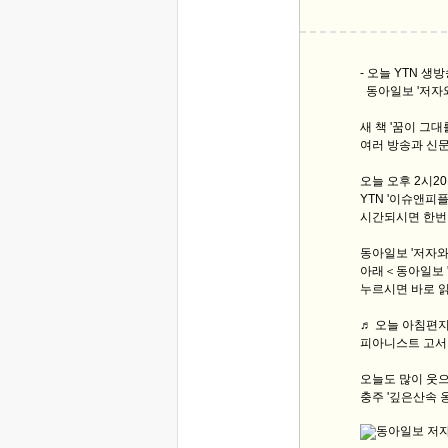
- 오늘 YTN 생방
동아일보 '저자와
새 책 '꿈이 그
여러 방송과 신
오늘 오후 2시2
YTN '이슈앤피
시간되시면 한번
동아일보 '저자와
아래＜동아일보 
누르시면 바로 읽
♬ 오늘 아침편지 
피아니스트 고서이의 
오늘도 많이 웃으
충주 '깊은산속 옹