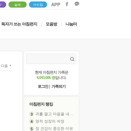
V
솔패
더드림
독자가 쓰는 아침편지
모음방
나눔터
|
|
다음
현재 아침편지 가족은
4,043,006 명
입니다.
로그인
|
가족되기
아침편지 랭킹
귀를 열고 마음을 내어주고
영적 성장의 여정
장 건강이 중요한 이유