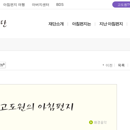
아침편지 여행
아버지센터
BDS
고도원T
재단소개
아침편지는
지난 아침편지
|
|
|
목록
이전