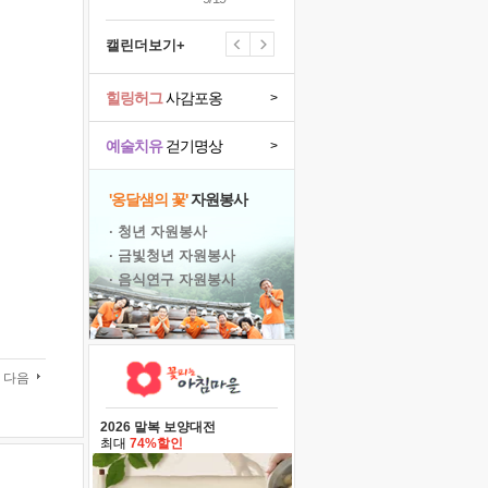
캘린더보기+
힐링허그
사감포옹
>
예술치유
걷기명상
>
'옹달샘의 꽃'
자원봉사
· 청년 자원봉사
· 금빛청년 자원봉사
· 음식연구 자원봉사
다음
2026 말복 보양대전
최대
74%할인