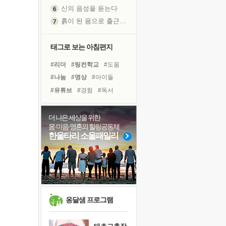
신의 음성을 듣는다
흙이 된 몸으로 출근하는 여자
극과 극의 양 끝단
내가 '나다움'을 찾는 길
태그로 보는 아침편지
피해 갈 수 없는 사건들
#리더
#링컨학교
#도움
처음 손을 잡았던 날
#나눔
#명상
#아이들
꿈이 실제가 되는 것
#유튜브
#경험
#독서
'말 타는 법'을 먼저
#계획
#위기
#희망
졸업식 사진을 보며
#건강
#힐링
#면역력
더 나은 세상을 위한
아픈 아버지를 위한 공간 설계
몸·마음·영혼의 힐링공동체
#친구
#다짐
#선택
#삶
극심한 변비, 어깨결림, 수면 장애
한울타리 소울패밀리
#비전캠프
#사람
보고 싶은 어머니
#바이러스
#독서캠프
유년 시절의 부산 영도 바다
#극복
못된 꼰대들
거울 속의 나
희망이란
옹달샘 프로그램
'모른다'는 것