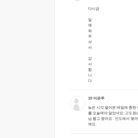
다시금
일
깨
워
주
셔
서
감
사
합
니
다
10 이은주
늦은 시각 열어본 메일에 환한
를 오늘에야 알았네요. 고도원
님 뵙고 왔어요 . 인도에서 맺
께요.