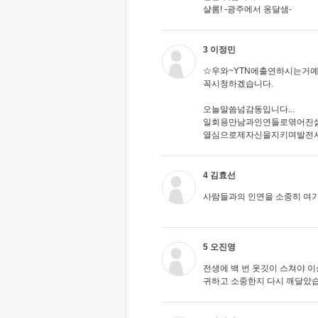
샬롬! -광주에서 옹달샘-
3 이정민
☆우와~YTN에출연하시는거예
꼭시청하겠습니다.
오늘말씀넘감동입니다...
일회용만남과인연들로엮어진
열심으로제자신을지키며발전시
4 김효선
사람들과의 인연을 소중히 여
5 오진영
전생에 백 번 옷깃이 스쳐야 
귀하고 소중한지 다시 깨달았습