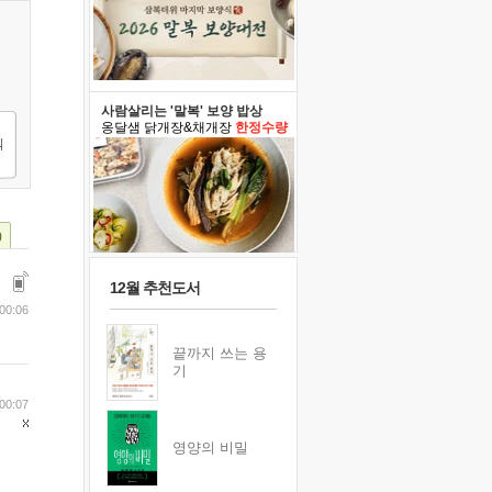
사람살리는 '말복' 보양 밥상
옹달샘 닭개장&채개장
한정수량
)
12월 추천도서
00:06
끝까지 쓰는 용
기
00:07
영양의 비밀