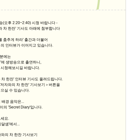
9/
송(오후 2:20~2:40) 시청 바랍니다 -
스
 차 한잔' 기사도 아래에 첨부합니다
10
대를 춤추게 하라' 출간과 더불어
문의 인터뷰가 이어지고 있습니다.
크
10
0분에는
플'에 생방송으로 출연하니,
 시청해보시길 바랍니다.
1
10
 차 한잔' 인터뷰 기사도 올려드립니다.
'저자와의 차 한찬' 기사보기＞버튼을
으실 수 있습니다.
11
배경 음악은...
'Secret Diary'입니다.
크
12
세요.
달샘'에서...