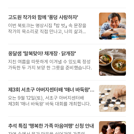
고도원 작가와 함께 '풍덩 사랑하자'
이번 북토크는 명상시집 『밥 벗』 속 문장을
작가의 목소리로 직접 만나고, 나의 삶과
관계를 잠시 돌아보는 시간입니다.
옹달샘 '말복맞이! 채개장 · 닭개장'
지친 여름을 따뜻하게 이겨낼 수 있도록 정성
가득한 두 가지 보양 한 그릇을 준비했습니다.
제3회 서초구 아버지센터배 '매너 바둑왕' 대회
오는 9월 12일(토), 서초구 아버지센터배
제3회 '매너 바둑왕' 바둑 대회를 개최합니다.
추석 특집 '행복한 가족 마음여행' 신청 안내