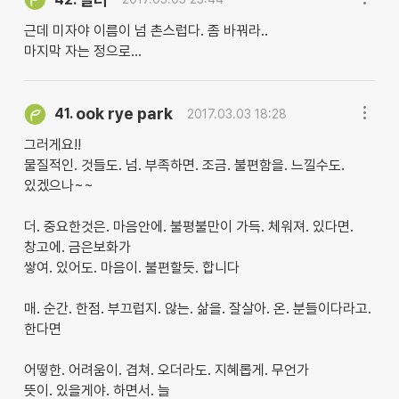
근데 미자야 이름이 넘 촌스럽다. 좀 바꿔라..
마지막 자는 정으로...
ook rye park
41.
2017.03.03 18:28
그러게요!!
물질적인. 것들도. 넘. 부족하면. 조금. 불편함을. 느낄수도.
있겠으나~~
더. 중요한것은. 마음안에. 불평불만이 가득. 체워져. 있다면.
창고에. 금은보화가
쌓여. 있어도. 마음이. 불편할듯. 합니다
매. 순간. 한점. 부끄럽지. 않는. 삶을. 잘살아. 온. 분들이다라고.
한다면
어떻한. 어려움이. 겹쳐. 오더라도. 지혜롭게. 무언가
뜻이. 있을게야. 하면서. 늘