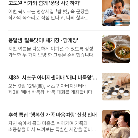
고도원 작가와 함께 '풍덩 사랑하자'
이번 북토크는 명상시집 『밥 벗』 속 문장을
작가의 목소리로 직접 만나고, 나의 삶과
관계를 잠시 돌아보는 시간입니다.
옹달샘 '말복맞이! 채개장 · 닭개장'
지친 여름을 따뜻하게 이겨낼 수 있도록 정성
가득한 두 가지 보양 한 그릇을 준비했습니다.
제3회 서초구 아버지센터배 '매너 바둑왕' 대회
오는 9월 12일(토), 서초구 아버지센터배
제3회 '매너 바둑왕' 바둑 대회를 개최합니다.
추석 특집 '행복한 가족 마음여행' 신청 안내
자연 속에서 몸과 마음을 쉬어가며 가족의
소중함을 다시 느껴보는 특별한 시간을 준비해
보세요.