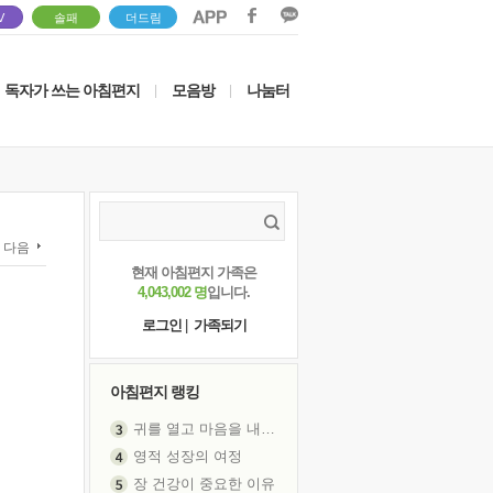
V
솔패
더드림
독자가 쓰는 아침편지
모음방
나눔터
|
|
다음
현재 아침편지 가족은
4,043,002 명
입니다.
로그인
|
가족되기
아침편지 랭킹
귀를 열고 마음을 내어주고
영적 성장의 여정
장 건강이 중요한 이유