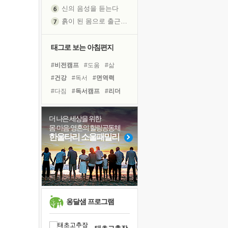
신의 음성을 듣는다
흙이 된 몸으로 출근하는 여자
극과 극의 양 끝단
내가 '나다움'을 찾는 길
태그로 보는 아침편지
피해 갈 수 없는 사건들
#비전캠프
#도움
#삶
처음 손을 잡았던 날
#건강
#독서
#면역력
꿈이 실제가 되는 것
#다짐
#독서캠프
#리더
'말 타는 법'을 먼저
#위기
#선택
#명상
졸업식 사진을 보며
#희망
#힐링
#극복
더 나은 세상을 위한
아픈 아버지를 위한 공간 설계
몸·마음·영혼의 힐링공동체
#링컨학교
#계획
#경험
극심한 변비, 어깨결림, 수면 장애
한울타리 소울패밀리
#친구
#바이러스
#나눔
보고 싶은 어머니
#유튜브
#아이들
#사람
유년 시절의 부산 영도 바다
못된 꼰대들
거울 속의 나
희망이란
옹달샘 프로그램
'모른다'는 것