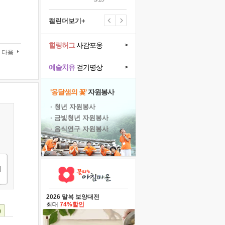
캘린더보기+
힐링허그
사감포옹
>
다음
예술치유
걷기명상
>
'옹달샘의 꽃'
자원봉사
· 청년 자원봉사
· 금빛청년 자원봉사
· 음식연구 자원봉사
2026 말복 보양대전
최대
74%할인
)