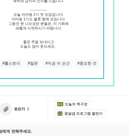
축하와 감사의 인사를 드립니다.
--------------
9/
오늘 아마동 2기 첫 모임입니다.
아마동 1기도 물론 함께 모입니다.
그동안 못 나오셨던 분들은, 이 기회에
스
새롭게 시작하시기 바랍니다.
10
좋은 주말 보내시고
오늘도 많이 웃으세요.
크
10
#톨스토이
#질문
#지금 이 순간
#중요한 것
1
10
11
오늘의 책구경
크
모으기
1
옹달샘 프로그램 캘린더
12
람에게 전해주세요.