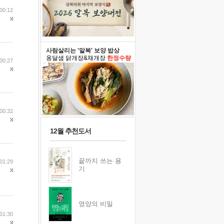
00:12
사람살리는 '말복' 보양 밥상
옹달샘 닭개장&채개장
한정수량
00:27
00:32
12월 추천도서
끝까지 쓰는 용
01:29
기
영양의 비밀
01:30