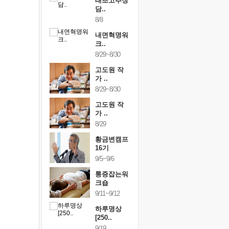
행복한가족
태초고추장
행복한가
여행
담..
여행
24~9/26
8/8
9/24~9/26
건강명상법
내면혁명워
건강명상
..
크..
스..
/9~10/10
8/29~8/30
10/9~10/10
내면혁명워
고도원 작
내면혁명
..
가 ..
크..
/17~10/18
8/29~8/30
10/17~10/18
황금변캠프
고도원 작
황금변캠
7기
가 ..
17기
/30~10/31
8/29
10/30~10/31
통증잡는워
황금변캠프
통증잡는
크숍
16기
크숍
/7~11/8
9/5~9/6
11/7~11/8
내면혁명워
통증잡는워
내면혁명
..
크숍
크..
/12~12/13
9/11~9/12
12/12~12/13
하루명상
[250..
9/19