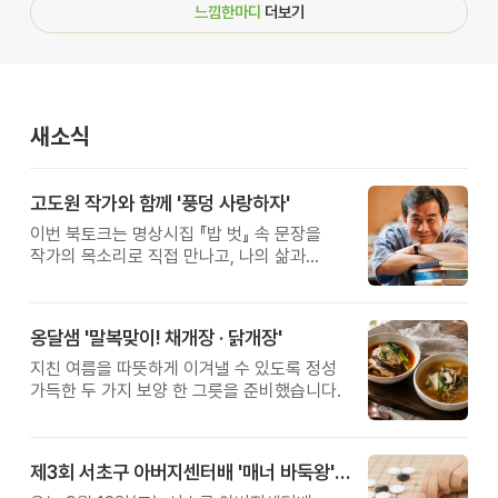
느낌한마디
더보기
새소식
고도원 작가와 함께 '풍덩 사랑하자'
이번 북토크는 명상시집 『밥 벗』 속 문장을
작가의 목소리로 직접 만나고, 나의 삶과
관계를 잠시 돌아보는 시간입니다.
옹달샘 '말복맞이! 채개장 · 닭개장'
지친 여름을 따뜻하게 이겨낼 수 있도록 정성
가득한 두 가지 보양 한 그릇을 준비했습니다.
제3회 서초구 아버지센터배 '매너 바둑왕' 대회