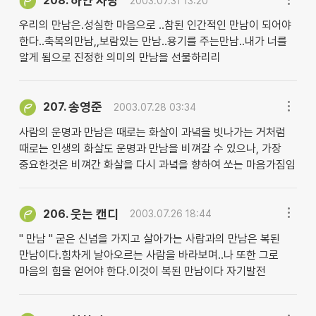
하얀 사랑
208.
2003.07.31 13:20
우리의 만남은.성실한 마음으로 ..참된 인간적인 만남이 되어야
한다..축복의만남,,보람있는 만남..용기를 주는만남..내가 너를
알게 됨으로 진정한 의미의 만남을 선물하리리
송영준
207.
2003.07.28 03:34
사람의 운명과 만남은 때로는 화살이 과녘을 빗나가는 거처럼
때로는 인생의 화살도 운명과 만남을 비껴갈 수 있으나, 가장
중요한것은 비껴간 화살을 다시 과녘을 향하여 쏘는 마음가짐임
웃는 캔디
206.
2003.07.26 18:44
" 만남 " 굳은 신념을 가지고 살아가는 사람과의 만남은 복된
만남이다.힘차게 날아오르는 사람을 바라보며..나 또한 그로
마음의 힘을 얻어야 한다.이것이 복된 만남이다 자기발전