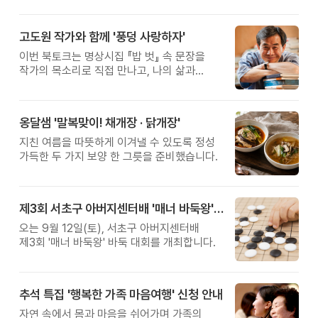
고도원 작가와 함께 '풍덩 사랑하자'
이번 북토크는 명상시집 『밥 벗』 속 문장을
작가의 목소리로 직접 만나고, 나의 삶과
관계를 잠시 돌아보는 시간입니다.
옹달샘 '말복맞이! 채개장 · 닭개장'
지친 여름을 따뜻하게 이겨낼 수 있도록 정성
가득한 두 가지 보양 한 그릇을 준비했습니다.
제3회 서초구 아버지센터배 '매너 바둑왕' 대회
오는 9월 12일(토), 서초구 아버지센터배
제3회 '매너 바둑왕' 바둑 대회를 개최합니다.
추석 특집 '행복한 가족 마음여행' 신청 안내
자연 속에서 몸과 마음을 쉬어가며 가족의