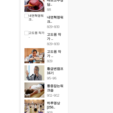
행복한가족
태초고추장
행복한가
여행
담..
여행
24~9/26
8/8
9/24~9/26
건강명상법
내면혁명워
건강명상
..
크..
스..
/9~10/10
8/29~8/30
10/9~10/10
내면혁명워
고도원 작
내면혁명
..
가 ..
크..
/17~10/18
8/29~8/30
10/17~10/18
황금변캠프
고도원 작
황금변캠
7기
가 ..
17기
/30~10/31
8/29
10/30~10/31
통증잡는워
황금변캠프
통증잡는
크숍
16기
크숍
/7~11/8
9/5~9/6
11/7~11/8
내면혁명워
통증잡는워
내면혁명
..
크숍
크..
/12~12/13
9/11~9/12
12/12~12/13
하루명상
[250..
9/19