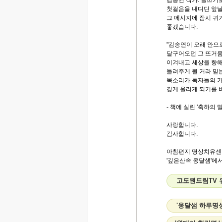
김송연 작가. 글쓰기
첫걸음을 내디딘 앞
그 메시지에 잠시 귀
좋겠습니다.
"김송연이 오래 안으
달구어오던 그 뜨거움
이겨내고 세상을 향
들려주게 될 거라 믿
목소리가 독자들의 가
깊게 울리게 되기를 바
- 책에 실린 '축하의 
사랑합니다.
감사합니다.
아침편지 명상치유센
'깊은산속 옹달샘'에서
고도원드림TV 
'옹달샘 하루명