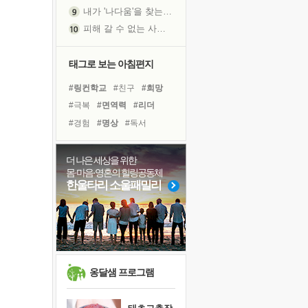
내가 '나다움'을 찾는 길
피해 갈 수 없는 사건들
처음 손을 잡았던 날
꿈이 실제가 되는 것
태그로 보는 아침편지
'말 타는 법'을 먼저
#링컨학교
#친구
#희망
졸업식 사진을 보며
#극복
#면역력
#리더
아픈 아버지를 위한 공간 설계
#경험
#명상
#독서
극심한 변비, 어깨결림, 수면 장애
#건강
#삶
#유튜브
보고 싶은 어머니
#나눔
#위기
#다짐
더 나은 세상을 위한
유년 시절의 부산 영도 바다
몸·마음·영혼의 힐링공동체
#힐링
#선택
#비전캠프
못된 꼰대들
한울타리 소울패밀리
#바이러스
#사람
거울 속의 나
#아이들
#계획
#도움
희망이란
#독서캠프
'모른다'는 것
귀를 열고 마음을 내어주고
영적 성장의 여정
옹달샘 프로그램
장 건강이 중요한 이유