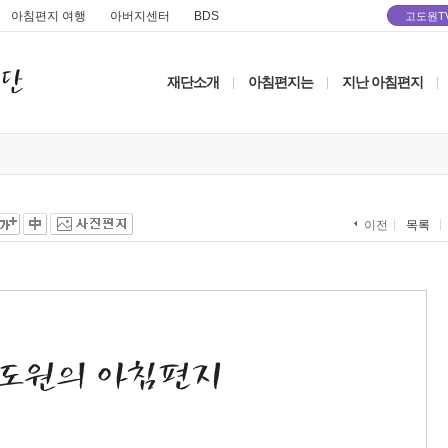
아침편지 여행
아버지센터
BDS
고도원T
재단소개
아침편지는
지난 아침편지
|
|
|
목록
이전