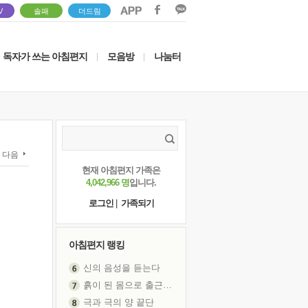
V
솔패
더드림
독자가 쓰는 아침편지
모음방
나눔터
|
|
다음
현재 아침편지 가족은
4,042,966 명
입니다.
로그인
|
가족되기
아침편지 랭킹
신의 음성을 듣는다
흙이 된 몸으로 출근하는 여자
극과 극의 양 끝단