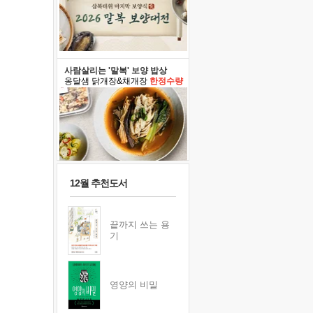
사람살리는 '말복' 보양 밥상
옹달샘 닭개장&채개장
한정수량
12월 추천도서
끝까지 쓰는 용
기
영양의 비밀