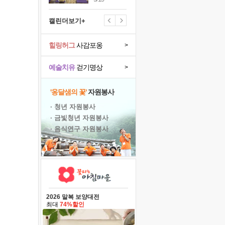
캘린더보기+
힐링허그
사감포옹
>
예술치유
걷기명상
>
'옹달샘의 꽃'
자원봉사
· 청년 자원봉사
· 금빛청년 자원봉사
· 음식연구 자원봉사
2026 말복 보양대전
최대
74%할인