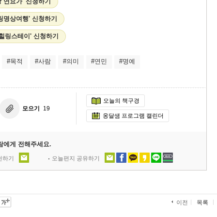
 연요가' 신청하기
힐링명상여행' 신청하기
 힐링스테이' 신청하기
#목적
#사람
#의미
#연민
#명예
오늘의 책구경
모으기
19
옹달샘 프로그램 캘린더
람에게 전해주세요.
추천하기
오늘편지 공유하기
목록
이전