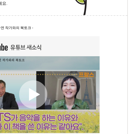
세요.
9/
스
김송연 작가와의 북토크 -
10
크
10
1
10
11
크
12