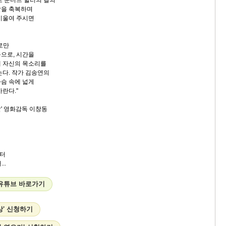
로 운디드 힐러의 길의
날을 축복하며
기울여 주시면
로만
으로, 시간을
해 자신의 목소리를
는다. 작가 김송연의
슴 속에 넓게
란다."
말' 영화감독 이창동
터
...
유튜브 바로가기
상' 신청하기