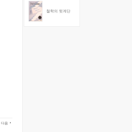
철학의 뒷계단
다음