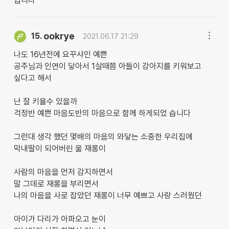
빕니다
ookrye
15.
2021.06.17 21:29
나도 16년전에 요꾸샤인 예쁜
공주님과 인연이 닿아서 1살때쯤 아들이 강아지를 키워보고
싶다고 해서
난 잘 키율수 있을까
걱정반 예쁜 마음도반의 마음으로 함께 하게되었 습니다
그런대 생각 했던 몇배의 마음의 와닿는 소중한 우리집에
막내딸이 되어버린 울 재롱이
사람의 마음을 먼저 감지하면서
말 그데로 재롱을 부리면서
나의 마음을 사로 잡았던 재롱이 너무 예쁘고 사랑 스러웠던
아이가 다리가 아파오고 눈이