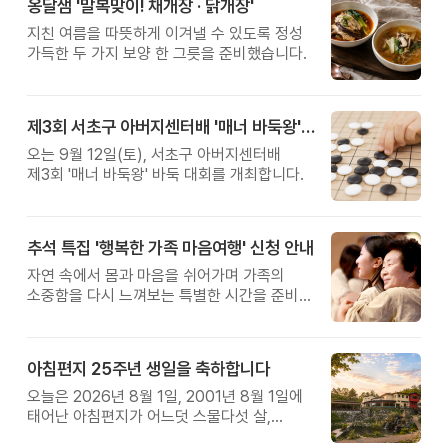
옹달샘 '말복맞이! 채개장 · 닭개장'
지친 여름을 따뜻하게 이겨낼 수 있도록 정성
가득한 두 가지 보양 한 그릇을 준비했습니다.
제3회 서초구 아버지센터배 '매너 바둑왕' 대회
오는 9월 12일(토), 서초구 아버지센터배
제3회 '매너 바둑왕' 바둑 대회를 개최합니다.
추석 특집 '행복한 가족 마음여행' 신청 안내
자연 속에서 몸과 마음을 쉬어가며 가족의
소중함을 다시 느껴보는 특별한 시간을 준비해
보세요.
아침편지 25주년 생일을 축하합니다
오늘은 2026년 8월 1일, 2001년 8월 1일에
태어난 아침편지가 어느덧 스물다섯 살,
늠름한 청년이 되었습니다.