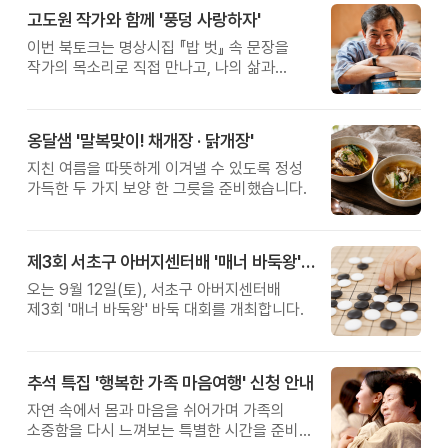
고도원 작가와 함께 '풍덩 사랑하자'
이번 북토크는 명상시집 『밥 벗』 속 문장을
작가의 목소리로 직접 만나고, 나의 삶과
관계를 잠시 돌아보는 시간입니다.
옹달샘 '말복맞이! 채개장 · 닭개장'
지친 여름을 따뜻하게 이겨낼 수 있도록 정성
가득한 두 가지 보양 한 그릇을 준비했습니다.
제3회 서초구 아버지센터배 '매너 바둑왕' 대회
오는 9월 12일(토), 서초구 아버지센터배
제3회 '매너 바둑왕' 바둑 대회를 개최합니다.
추석 특집 '행복한 가족 마음여행' 신청 안내
자연 속에서 몸과 마음을 쉬어가며 가족의
소중함을 다시 느껴보는 특별한 시간을 준비해