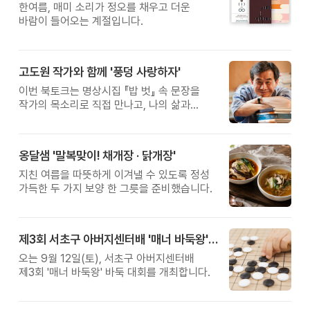
한여름, 매미 소리가 정오를 채우고 더운
바람이 들어오는 계절입니다.
고도원 작가와 함께 '풍덩 사랑하자'
이번 북토크는 명상시집 『밥 벗』 속 문장을
작가의 목소리로 직접 만나고, 나의 삶과
관계를 잠시 돌아보는 시간입니다.
옹달샘 '말복맞이! 채개장 · 닭개장'
지친 여름을 따뜻하게 이겨낼 수 있도록 정성
가득한 두 가지 보양 한 그릇을 준비했습니다.
제3회 서초구 아버지센터배 '매너 바둑왕' 대회
오는 9월 12일(토), 서초구 아버지센터배
제3회 '매너 바둑왕' 바둑 대회를 개최합니다.