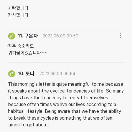
사랑합니다
감사합니다
구은자
11.
2023.06.09 09:59
작은 숨소리도
귀기울이겠습니다~~
토니
10.
2023.06.09 09:54
This morning's letter is quite meaningful to me because
it speaks about the cyclical tendencies of life. So many
things have the tendency to repeat themselves
because often times we live our lives according to a
habitual lifestyle. Being aware that we have the ability
to break these cycles is something that we often
times forget about.