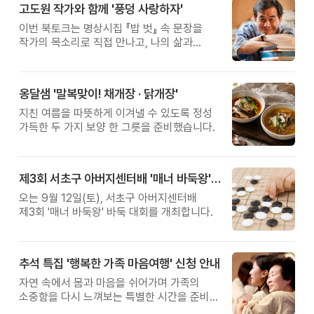
고도원 작가와 함께 '풍덩 사랑하자'
이번 북토크는 명상시집 『밥 벗』 속 문장을
작가의 목소리로 직접 만나고, 나의 삶과
관계를 잠시 돌아보는 시간입니다.
옹달샘 '말복맞이! 채개장 · 닭개장'
지친 여름을 따뜻하게 이겨낼 수 있도록 정성
가득한 두 가지 보양 한 그릇을 준비했습니다.
제3회 서초구 아버지센터배 '매너 바둑왕' 대회
오는 9월 12일(토), 서초구 아버지센터배
제3회 '매너 바둑왕' 바둑 대회를 개최합니다.
추석 특집 '행복한 가족 마음여행' 신청 안내
자연 속에서 몸과 마음을 쉬어가며 가족의
소중함을 다시 느껴보는 특별한 시간을 준비해
보세요.