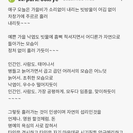
애구 오늘은 가을비가 소리없이 내리는 빗방울이 어김 없이
차창가에 주르르 흘러
내리듯~~~
예쁜 가을 낙엽도 빗물에 흠뻑 적셔지면서 어디론가 자연으로
돌아가는 모습이
정처 없이 흘러 가듯이~~~
인간인. 사람도. 태어나서
병들고 늙어가면서 곱고 곱던 어려서의 모습은 어느덧
늙어서. 초취한 모습으로
낙엽이. 우수수 떨어지듯이
인간인. 사람도. 가장 공평하게. 모두다 임종을. 맞이하듯이
~~~~
그렇듯 흘러가는 것이 인생이며 자연의 섭리인것을
언제나. 영원 할것체럼. 돈
명예의 욕심의 사로 잡혀서
타인을 경시하고 타인을 자기 마음데로 시기질투 악구메리하고