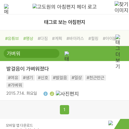
태그로 보는 아침편지
#유튜브
#명상
#다짐
#계획
#바이러스
#힐링
#아이들
#비전캠프
#독서캠프
#삶
#경험
#사람
#도움
#선택
#희망
#나눔
#친구
#링컨학교
#극복
#리더
#위기
발걸음이 가벼워졌다
#독서
#건강
#면역력
#여유
#생기
#신호
#발걸음
#일상
#천근만근
#가벼워
2015.7.14. 화요일
1
모바일 앱 다운로드