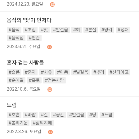
2024.12.23. 월요일
음식의 '맛'이 먼저다
#음식
#초심
#맛
#발걸음
#혀
#본질
#망각
#성패
#음식점
#현란
2023.6.21. 수요일
혼자 걷는 사람들
#슬픔
#혼자
#치유
#아픔
#발걸음
#뿌리
#산티아고
#순례길
#홀로
#걷는사람
2022.10.6. 목요일
느림
#호흡
#바람
#길
#공간
#발걸음
#땅
#느림
#봄의기운
#삶의지혜
2022.3.26. 토요일