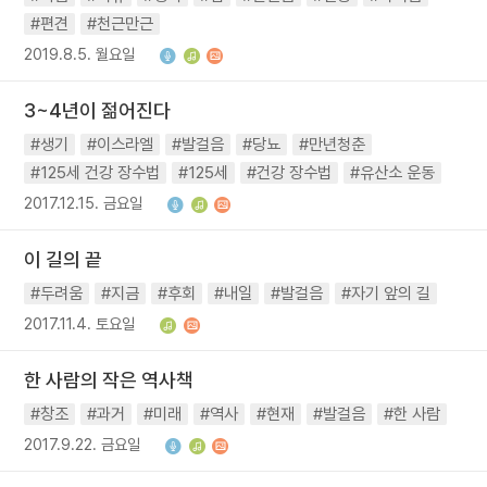
#편견
#천근만근
2019.8.5. 월요일
3~4년이 젊어진다
#생기
#이스라엘
#발걸음
#당뇨
#만년청춘
#125세 건강 장수법
#125세
#건강 장수법
#유산소 운동
2017.12.15. 금요일
이 길의 끝
#두려움
#지금
#후회
#내일
#발걸음
#자기 앞의 길
2017.11.4. 토요일
한 사람의 작은 역사책
#창조
#과거
#미래
#역사
#현재
#발걸음
#한 사람
2017.9.22. 금요일