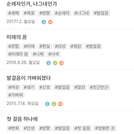
순례자인가, 나그네인가
#새해
#목표
#방향
#순례자
#나그네
#발걸음
2017.1.2. 월요일
미래의 꿈
#경험
#미래
#현실
#상상
#영감
#발걸음
#미래의 꿈
#니체
#사색
2016.9.26. 월요일
발걸음이 가벼워졌다
#여유
#생기
#신호
#발걸음
#일상
#천근만근
#가벼워
2015.7.14. 화요일
첫 걸음 하나에
#변화
#인생
#방향
#발걸음
#첫 걸음
#엉뚱한 곳