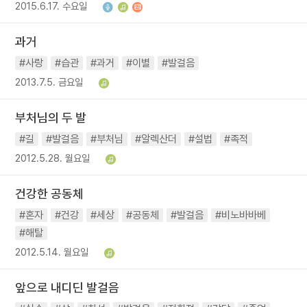
2015.6.17. 수요일
과거
#사랑
#습관
#과거
#이별
#발걸음
2013.7.5. 금요일
부처님의 두 발
#길
#발걸음
#부처님
#알렉산더
#설법
#족적
2012.5.28. 월요일
건강한 공동체
#혼자
#건강
#세상
#공동체
#발걸음
#비노바바베
#해탈
2012.5.14. 월요일
앞으로 내디딘 발걸음