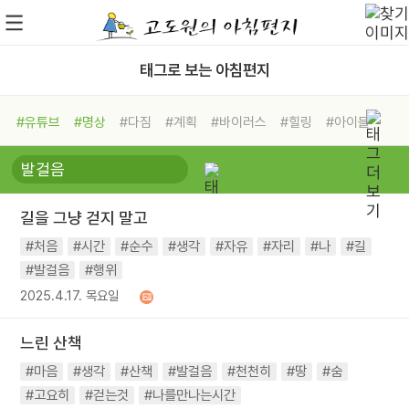
태그로 보는 아침편지
#유튜브
#명상
#다짐
#계획
#바이러스
#힐링
#아이들
#비전캠프
#독서캠프
#삶
#경험
#사람
#도움
#선택
#희망
#나눔
#친구
#링컨학교
#극복
#리더
#위기
길을 그냥 걷지 말고
#독서
#건강
#면역력
#처음
#시간
#순수
#생각
#자유
#자리
#나
#길
#발걸음
#행위
2025.4.17. 목요일
느린 산책
#마음
#생각
#산책
#발걸음
#천천히
#땅
#숨
#고요히
#걷는것
#나를만나는시간