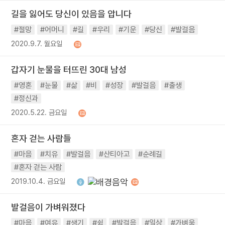
길을 잃어도 당신이 있음을 압니다
#절망
#어머니
#길
#우리
#기운
#당신
#발걸음
2020.9.7. 월요일
갑자기 눈물을 터뜨린 30대 남성
#영혼
#눈물
#삶
#비
#성장
#발걸음
#출생
#정신과
2020.5.22. 금요일
혼자 걷는 사람들
#마음
#치유
#발걸음
#산티아고
#순례길
#혼자 걷는 사람
2019.10.4. 금요일
발걸음이 가벼워졌다
#마음
#여유
#생기
#쉼
#발걸음
#일상
#가벼움